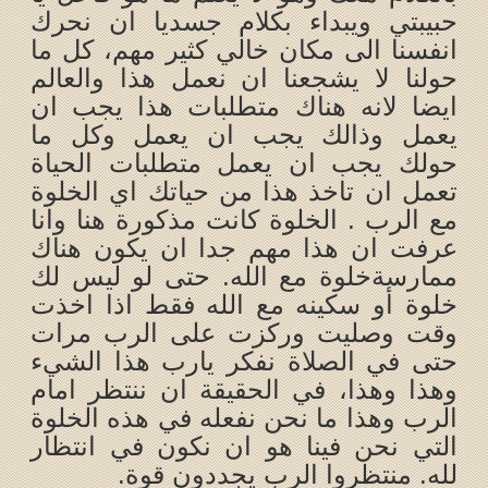
حبيبتي ويبداء بكلام جسديا ان نحرك
انفسنا الى مكان خالي كثير مهم، كل ما
حولنا لا يشجعنا ان نعمل هذا والعالم
ايضا لانه هناك متطلبات هذا يجب ان
يعمل وذالك يجب ان يعمل وكل ما
حولك يجب ان يعمل متطلبات الحياة
تعمل ان تاخذ هذا من حياتك اي الخلوة
مع الرب . الخلوة كانت مذكورة هنا وانا
عرفت ان هذا مهم جدا ان يكون هناك
ممارسةخلوة مع الله. حتى لو ليس لك
خلوة أو سكينه مع الله فقط اذا اخذت
وقت وصليت وركزت على الرب مرات
حتى في الصلاة نفكر يارب هذا الشيء
وهذا وهذا، في الحقيقة ان ننتظر امام
الرب وهذا ما نحن نفعله في هذه الخلوة
التي نحن فينا هو ان نكون في انتظار
لله. منتظروا الرب يجددون قوة.