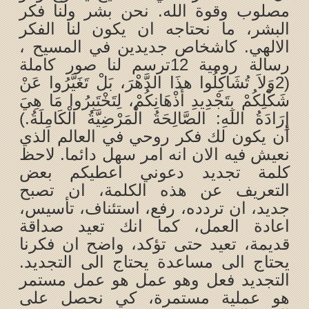
مصلوب وقوة الله. نحن بشر ولنا فكر
البشر، ما نحتاجه ان يكون لنا الفكر
الالهي. كاشخاص جديدين في المسيح ،
رسالة رومية 12ترسم لنا صور كاملة
(2وَلاَ تُشَاكِلُوا هذَا الدَّهْرَ، بَلْ تَغَيَّرُوا عَنْ
شَكْلِكُمْ بِتَجْدِيدِ أَذْهَانِكُمْ، لِتَخْتَبِرُوا مَا هِيَ
إِرَادَةُ اللهِ: الصَّالِحَةُ الْمَرْضِيَّةُ الْكَامِلَةُ.)
أن يكون لك فكر روحي في العالم الذي
نعيش فيه الان انه امر سهل دائما. لاحظ
كلمة تجديد دعوني اعطيكم بعض
التعريف عن هذه الكلمة، ان تصبح
جديد، ان تردده، رفع، استئناف، تأسيس،
اعادة العمل، كما انك تعيد صداقة
قديمة، تعيد حتى تؤكد، واضح ان فكرنا
يحتاج الى مساعدة يحتاج الى التجديد.
التجديد فعل وهو عمل هو عمل مستمر
هو عملية مستمرة، كي نحصل على