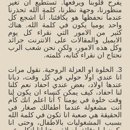
يفرح قلوبنا ويرفعها. تستطيع ان تغير
منظورنا، وجهة نظرنا، كلمة الله تحذرنا
عندما نحفظها هو يكافئنا، أنا اشجع كل
واحد يوميا يكون في كلمة الله. هناك
كثير من الامور التي نقراء كل يوم
الايميل والمقالات على الانترنت جرائد
وكل هذه الامور، ولكن نحن شعب الرب
نحتاج ان نقراء كتابه، كلمته.
3. الخلوة او العزلة الروحية. نقول مرات
انا عندي اولا حولي في كل وقت، ديانا
عندها اولاد، بعض عندي احفاد نعم كلنا
لنا احفاد، كيف يمكن كنساء ان يكون لنا
وقت خلوة في يومنا ؟ أنا اعلم انك كأم
أنت مشغولة عندما اطفالك صغار في
الحقيقة هي صعبة انا تكون في كلمة الله
بسبب المشغوليات بالاطفال، وحتى انا
يكون لها دقائق لصلاة. وهنا انا اتكلم عن