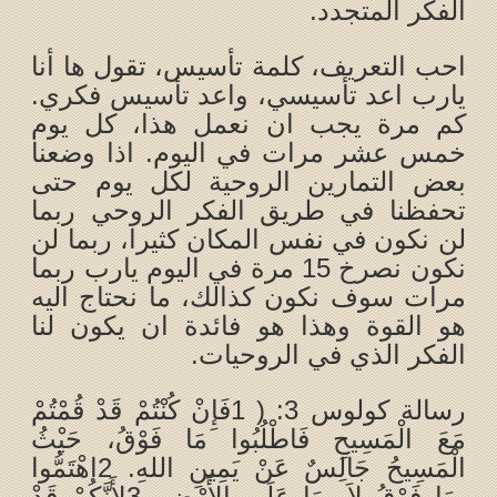
الفكر المتجدد.
احب التعريف، كلمة تأسيس، تقول ها أنا
يارب اعد تأسيسي، واعد تأسيس فكري.
كم مرة يجب ان نعمل هذا، كل يوم
خمس عشر مرات في اليوم. اذا وضعنا
بعض التمارين الروحية لكل يوم حتى
تحفظنا في طريق الفكر الروحي ربما
لن نكون في نفس المكان كثيرا، ربما لن
نكون نصرخ 15 مرة في اليوم يارب ربما
مرات سوف نكون كذالك، ما نحتاج اليه
هو القوة وهذا هو فائدة ان يكون لنا
الفكر الذي في الروحيات.
رسالة كولوس 3: ( 1فَإِنْ كُنْتُمْ قَدْ قُمْتُمْ
مَعَ الْمَسِيحِ فَاطْلُبُوا مَا فَوْقُ، حَيْثُ
الْمَسِيحُ جَالِسٌ عَنْ يَمِينِ اللهِ. 2اهْتَمُّوا
بِمَا فَوْقُ لاَ بِمَا عَلَى الأَرْضِ، 3لأَنَّكُمْ قَدْ