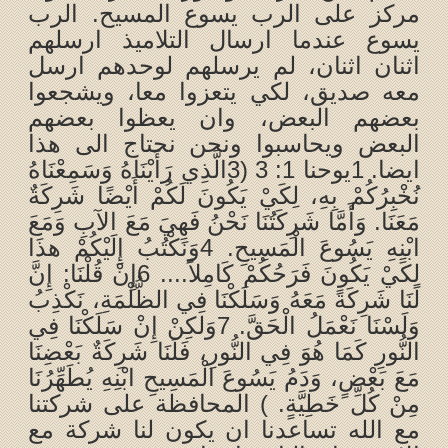
مركز على الرب يسوع المسيح. الرب
يسوع عندما ارسال التلاميذ ارسلهم
اثنان اثنان، لم يرسلهم لوحدهم ارسل
معه صديق، لكي يتعزوا معا، ويشجعوا
بعضهم البعض، وان يعظوا بعضهم
البعض ويحاسبوا ونحن نحتاج الى هذا
ايضا. 1يوحنا 1: 3 (3الَّذِي رَأَيْنَاهُ وَسَمِعْنَاهُ
نُخْبِرُكُمْ بِهِ، لِكَيْ يَكُونَ لَكُمْ أَيْضًا شَرِكَةٌ
مَعَنَا. وَأَمَّا شَرِكَتُنَا نَحْنُ فَهِيَ مَعَ الآبِ وَمَعَ
ابْنِهِ يَسُوعَ الْمَسِيحِ. 4وَنَكْتُبُ إِلَيْكُمْ هذَا
لِكَيْ يَكُونَ فَرَحُكُمْ كَامِلاً.... 6إِنْ قُلْنَا: إِنَّ
لَنَا شَرِكَةً مَعَهُ وَسَلَكْنَا فِي الظُّلْمَةِ، نَكْذِبُ
وَلَسْنَا نَعْمَلُ الْحَقَّ. 7وَلكِنْ إِنْ سَلَكْنَا فِي
النُّورِ كَمَا هُوَ فِي النُّورِ، فَلَنَا شَرِكَةٌ بَعْضِنَا
مَعَ بَعْضٍ، وَدَمُ يَسُوعَ الْمَسِيحِ ابْنِهِ يُطَهِّرُنَا
مِنْ كُلِّ خَطِيَّةٍ. ) المحافظة على شركتنا
مع الله تساعدنا ان يكون لنا شركة مع