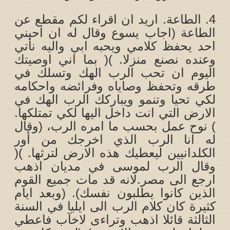
4. الطاعة. اريد ان اقراء لكم مقطع عن
الطاعة (اجاب يسوع وقال له ان احبني
احد يحفظ كلامي ويحبه ابي واليه نأتي
وعنده نصنع منزلا. )( بما اني اوصيتك
اليوم ان تحب الرب الهك وتسلك في
طرقه وتحفظ وصاياه وفرائضه واحكامه
لكي تحيا وتنمو ويباركك الرب الهك في
الارض التي انت داخل اليها لكي تمتلكها.
) نوح عمل بحسب ما امره الرب، (وقال
له انا الرب الذي اخرجك من أور
الكلدانيين ليعطيك هذه الارض لترثها. )(
وقال الرب لموسى في مديان اذهب
ارجع الى مصر.لانه قد مات جميع القوم
الذين كانوا يطلبون نفسك). (وبعد ايام
كثيرة كان كلام الرب الى ايليا في السنة
الثالثة قائلا اذهب وتراءى لاخآب فاعطي