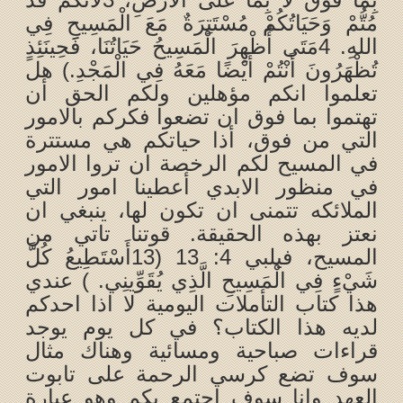
مُتُّمْ وَحَيَاتُكُمْ مُسْتَتِرَةٌ مَعَ الْمَسِيحِ فِي
اللهِ. 4مَتَى أُظْهِرَ الْمَسِيحُ حَيَاتُنَا، فَحِينَئِذٍ
تُظْهَرُونَ أَنْتُمْ أَيْضًا مَعَهُ فِي الْمَجْدِ.) هل
تعلموا انكم مؤهلين ولكم الحق أن
تهتموا بما فوق ان تضعوا فكركم بالامور
التي من فوق، أذا حياتكم هي مستترة
في المسيح لكم الرخصة ان تروا الامور
في منظور الابدي أعطينا امور التي
الملائكه تتمنى ان تكون لها، ينبغي ان
نعتز بهذه الحقيقة. قوتنا تاتي من
المسيح، فيلبي 4: 13 (13أَسْتَطِيعُ كُلَّ
شَيْءٍ فِي الْمَسِيحِ الَّذِي يُقَوِّينِي. ) عندي
هذا كتاب التأملات اليومية لا اذا احدكم
لديه هذا الكتاب؟ في كل يوم يوجد
قراءات صباحية ومسائية وهناك مثال
سوف تضع كرسي الرحمة على تابوت
العهد وانا سوف اجتمع بكم وهو عبارة