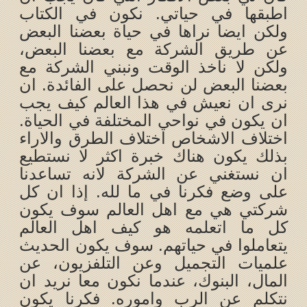
اطبقها في حياتي. نكون في الكتاب
ولكن ايضا نراها في حياة بعضنا البعض
عن طريق الشركة مع بعضنا البعض،
ولكن لا ناخذ الوقت ونبني الشركة مع
بعضنا البعض لن نحصل على الفائدة. ان
نرى ان نعيش في هذا العالم كيف يجب
ان يكون في نواحي المختلفة في الحياة.
اختلاف الاشخاص اختلاف الطرق والاراء
بذلك يكون هناك خبرة اكثر لا نستطيع
ان نستغني عن الشركة لانه تساعدنا
على وضع فكرنا في ما لله. إذا ان كل
شركتي هي مع اهل العالم سوف يكون
كل ما اتعلمه هو كيف اهل العالم
يتعاملوا في حياتهم. سوف يكون الحديث
علميات التجميل وعن التلفزيون، عن
المال، البنوك، عندما نكون معا نريد ان
نتكلم عن الرب واموره. فكرنا يكون