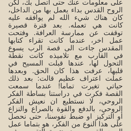
على معلومات عنك حتى اتصل بك، لكن
الروح القدس بداء يعمل بها من الداخل،
كان هناك شيء الله لم يوافقه عليه
كانت هي تعمله. بعد فترة قصيرة
توقفت عن ممارسة العرافة. وفتحت
عمل اخر، عندما كانت تقراء كتابها
المقدس جاءت الى قصة الرب يسوع
في القارب مع تلاميذه كانت نقطة
التحول لها، عندها قبلت المسيح في
قلبها، عرفت هذا كان الحق. وبعدها
عملت اعتراف عظيم قالت: بعد ذلك
حياتي تغيرت تماما! عندما سمعت
القصة فكرت في دراستنا بساطة الفكر
الروحي، لا نستطيع ان نعيش الفكر
الروحي، بالدفع والقوة بالصراع والنزاع
أو التركيز او ضبط نفوسنا، حتى نحصل
على هذا النوع من الفكر، هو بتماما عمل