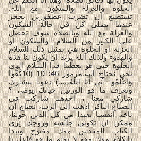
الخلوة والعزلة والسكون مع الله.
تستطيع ان تضرب عصفورين بحجر
عندما تصلي كن في حالة السكون
والعزلة مع الله وبالصلاة سوف تحصل
على الكثير من السلام، والسكون او
العزلة او الخلوة هي تمثيل ذلك السلام
والهدوء ولذلك الله يريد ان يكون لنا هذه
الخلوة حتى هو يعطينا هذا السلام الذي
نحن نحتاج اليه.مزمور 46: 10 (10كُفُّوا
وَاعْلَمُوا أَنِّي أَنَا اللهُ.....) دعونا نتشارك
ونعرف ما هو الورتين حياتك يومي ؟
شاركي معنا ، احدهم شاركت في
الصباح الباكر اذهب الى الرب، نحتاج ان
ناخذ انفسنا بعيدا من كل الذين حولنا،
ممكن ان تكوني جالسه وزوجك يرى
الكتاب المقدس معك مفتوح ويبدا
بالكلام معك وهو لا يعلم ما هو فاعل يا