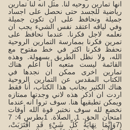
انها تمارين روحيه لنا. مثل انه لنا تمارين
رياضية للجسد حتى نحصل على اجساد
جميلة ونحافظ على ان تكون جميلة
وفي لياقه اعتقد نفس الشيء يجب ان
نعلمه لاجل فكرنا. عندما نحافظ على
تمرين فكرنا بممارسة التمارين الروحية
نحفظ فكرنا اكثر في خط مفتوح مع
الله، ولا نظل الطريق بسهولة. وهذه
القائمة ليست متعبه أنا اعلم هناك
تمارين اخرى ممكن ان نجدها في
الكتاب المقدس عن التمارين الروحية
هناك الكثير بجانب هذا الكتاب، أنا فقط
اردت ان اذكر هذه لاني وجدتها ممتازه
ويمكن تطبقيها هنا. سوف تروا انه عندما
نخضع لله سوف نختبر قوة الله أوقات
امتحان الحق. 1. الصلاة. 1بطرس 4: 7
(7وَإِنَّمَا نِهَايَةُ كُلِّ شَيْءٍ قَدِ اقْتَرَبَتْ،