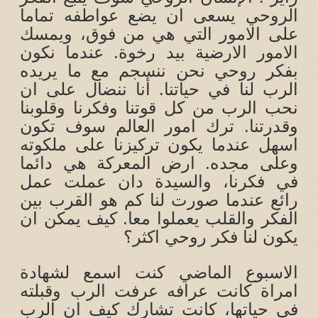
الروحي يسعى ان يضع عواطفه تماما
على الامور التي هي من فوق، ويمسك
الامور الارضية بيد رخوة. عندما نكون
بفكر روحي نحن ننسجم مع ما يريده
الرب لنا في حياتنا. أنا ننضال على ان
نحب الرب من كل قوتنا وفكرنا وقلوبنا
وقدرتنا. ترك امور العالم سوف تكون
اسهل عندما يكون تركيزنا على ملكوته
وعلى مجده. ارض المعركة هي دائما
في فكرنا، والسيدة دان عملت عمل
رائع عندما صورت لنا كم هو القرب بين
الفكر والقلب يعملوا معا. كيف يمكن ان
يكون لنا فكر روحي اكثر؟
الاسبوع الماضي كنت اسمع لشهادة
امراة كانت عرافه عرفت الرب وقبلته
في حياتها، كانت تشارك كيف ان الرب