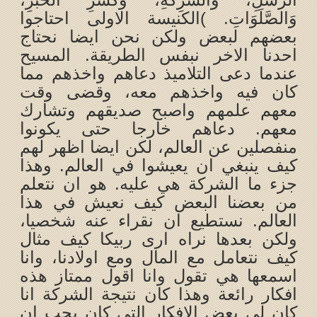
وَالصَّلَوَاتِ. )الكنيسة الاولى احتاجوا
بعضهم لبعض ولكن نحن ايضا نحتاج
احدنا الاخر نبفس الطريقة. المسيح
عندما دعى التلاميذ دعاهم واخذهم مما
كان فيه واخذهم معه، وقضى وقت
معهم علمهم واصبح صديقهم وتشارك
معهم. دعاهم خارجا حتى يكونوا
منفصلين عن العالم، لكن ايضا اظهر لهم
كيف ينبغي ان يعيشوا في العالم. وهذا
جزء ما الشركة هي عليه. هو ان نتعلم
من بعضنا البعض كيف نعيش في هذا
العالم. نستطيع ان نقراء عنه شخصيا،
ولكن بعدها نراه ارى ربيكا كيف مثال
كيف نتعامل مع المال ومع اولادنا، وانا
اسمعها هي تقول وانا اقول ممتاز هذه
افكار رائعة وهذا كان نتيجة الشركة انا
كان لي بعض الافكار التي كان يجب ان