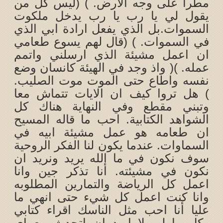
مطرا على وجه الارض. ) (ليس كل من
يقول لي يا رب يا رب يدخل ملكوت
السموات.بل الذي يفعل ارادة ابي الذي
في السموات. ) (قال لهم يسوع طعامي
ان اعمل مشيئة الذي ارسلني واتمم
عمله. )( واذ وجد في الهيئة كانسان وضع
نفسه واطاع حتى الموت موت الصليب.
) هل تروا كيف ان الايات تتماش معا
وتبني مقطع وفي النهاية هناك كل
الشواهد الكتابية. احب ما قاله المسيح
ان طعامه هو عمل مشيئة ابيه في
السماوات. عندما يكون لنا الفكر الروحية
سوف نكون في ما الله يريد ونريد ان
نكون في مشيئته. أنا تذكر جين وانا
اعمل كل الرياضة والتمارين المطلوبه
وانا كنت اعمل كل شيء حتى انهي ما
عليا أنا احب مثل الناسك اقراء كتابي
وكل ما لي لا اريد ان اتحدث مع اي