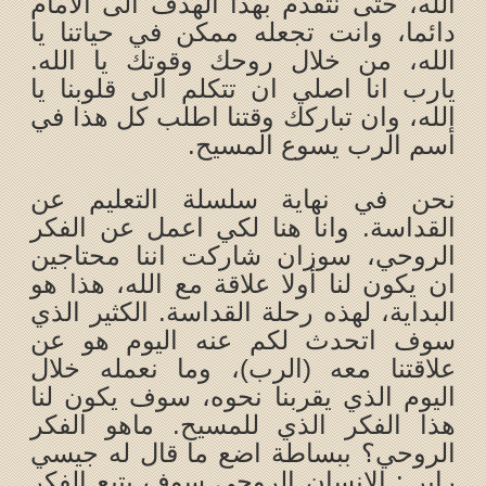
الله، حتى نتقدم بهذا الهدف الى الامام
دائما، وانت تجعله ممكن في حياتنا يا
الله، من خلال روحك وقوتك يا الله.
يارب انا اصلي ان تتكلم الى قلوبنا يا
الله، وان تباركك وقتنا اطلب كل هذا في
أسم الرب يسوع المسيح.
نحن في نهاية سلسلة التعليم عن
القداسة. وانا هنا لكي اعمل عن الفكر
الروحي، سوزان شاركت اننا محتاجين
ان يكون لنا أولا علاقة مع الله، هذا هو
البداية، لهذه رحلة القداسة. الكثير الذي
سوف اتحدث لكم عنه اليوم هو عن
علاقتنا معه (الرب)، وما نعمله خلال
اليوم الذي يقربنا نحوه، سوف يكون لنا
هذا الفكر الذي للمسيح. ماهو الفكر
الروحي؟ ببساطة اضع ما قال له جيسي
راير : الإنسان الروحي سوف يتبع الفكر