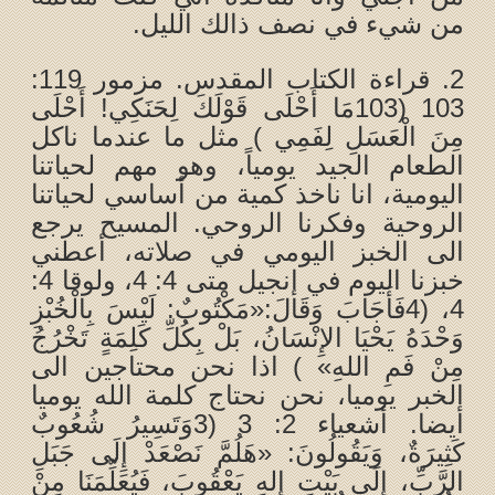
من شيء في نصف ذالك الليل.
2. قراءة الكتاب المقدس. مزمور 119:
103 (103مَا أَحْلَى قَوْلَكَ لِحَنَكِي! أَحْلَى
مِنَ الْعَسَلِ لِفَمِي ) مثل ما عندما ناكل
الطعام الجيد يومياً، وهو مهم لحياتنا
اليومية، انا ناخذ كمية من أساسي لحياتنا
الروحية وفكرنا الروحي. المسيح يرجع
الى الخبز اليومي في صلاته، أعطني
خبزنا اليوم في إنجيل متى 4: 4، ولوقا 4:
4، (4فَأَجَابَ وَقَالَ:«مَكْتُوبٌ: لَيْسَ بِالْخُبْزِ
وَحْدَهُ يَحْيَا الإِنْسَانُ، بَلْ بِكُلِّ كَلِمَةٍ تَخْرُجُ
مِنْ فَمِ اللهِ» ) اذا نحن محتاجين الى
الخبر يوميا، نحن نحتاج كلمة الله يوميا
أيضا. أشعياء 2: 3 (3وَتَسِيرُ شُعُوبٌ
كَثِيرَةٌ، وَيَقُولُونَ: «هَلُمَّ نَصْعَدْ إِلَى جَبَلِ
الرَّبِّ، إِلَى بَيْتِ إِلهِ يَعْقُوبَ، فَيُعَلِّمَنَا مِنْ