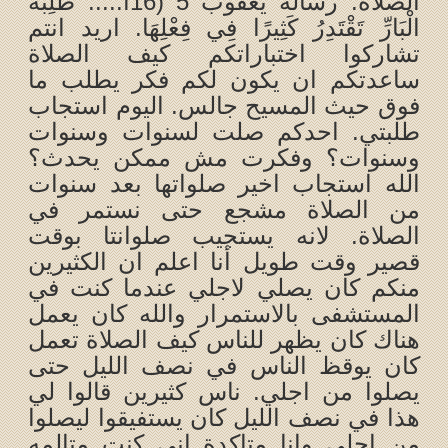
الصلاة. رسالة يعقوب 5 (16ا..... طَلِبَةُ
الْبَارِّ تَقْتَدِرُ كَثِيرًا فِي فِعْلِهَا. اريد انتم
تشاركوا اختباراتكم كيف الصلاة
ساعدتكم ان يكون لكم فكر يطلب ما
فوق حيث المسيح جالس. اليوم استجاب
طلبتي. احدكم صلت لسنوات وسنوات
وسنوات؟ وفكرت مش ممكن يحدث؟
الله استجاب اخير صلواتها بعد سنوات
من الصلاة مشجع حتى نستمر في
الصلاة. لانه يستجيب صلوانتا بوقت
قصير وقت طويل أنا اعلم ان الكثيرين
منكم كان يصلي لاجلي عندما كنت في
المستشفى بالاستمرار والله كان يعمل
هناك كان يظهر للناس كيف الصلاة تعمل
كان يوقظ الناس في نصف الليل حتى
يصلوا من اجلي. ناس كثيرين قالوا لي
هذا في نصف الليل كان يستفيقوا ليصلوا
من اجلي وانا متاكدة اني كنت متالمه