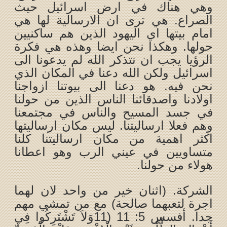
وهي هناك في ارض اسرائيل حيث
الصراع. هي ترى ان الارسالية لها هي
امام بيتها اي اليهود الذين هم ساكنيين
حولها. وهكذا نحن ايضا وهذه هي فكرة
الرؤيا يجب ان نتذكر الله لم يدعونا الى
اسرائيل ولكن الله دعنا في المكان الذي
نحن فيه. هو دعنا الى بيوتنا ازواجنا
اولادنا واصدقائنا الناس الذين من حولنا
في جسد المسيح والناس في مجتمعنا
وهم فعلا ارساليتنا. ليس مكان ارساليتها
اكثر اهمية من مكان ارساليتنا كلنا
متساويين في عيني الرب وهو اعطانا
هولاء من حولنا.
الشركة. (اثنان خير من واحد لان لهما
اجرة لتعبهما صالحة) مع من تمشي مهم
جدا. أفسس 5: 11 (11وَلاَ تَشْتَرِكُوا فِي