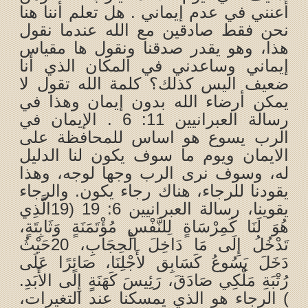
أعنني في عدم إيماني . هل تعلم أننا هنا
نحن فقط صادقين مع الله عندما نقول
هذا، وهو يقدر صدقنا ونقول ها مقياس
إيماني وساعدني في المكان الذي أنا
ضعيف اليس كذلك؟ كلمة الله تقول لا
يمكن أرضاء الله بدون إيمان وهذا في
رسالة العبرانيين 11: 6 . الإيمان في
الرب يسوع هو اساس للمحافظة على
الايمان ويوم ما سوف يكون لنا الدليل
له، وسوف نرى الرب وجها لوجه، وهذا
يقودنا للرجاء، هناك رجاء يكون. والرجاء
يقوينا، رسالة العبرانيين 6: 19 (19الَّذِي
هُوَ لَنَا كَمِرْسَاةٍ لِلنَّفْسِ مُؤْتَمَنَةٍ وَثَابِتَةٍ،
تَدْخُلُ إِلَى مَا دَاخِلَ الْحِجَابِ، 20حَيْثُ
دَخَلَ يَسُوعُ كَسَابِق لأَجْلِنَا، صَائِرًا عَلَى
رُتْبَةِ مَلْكِي صَادَقَ، رَئِيسَ كَهَنَةٍ إِلَى الأَبَدِ.
) الرجاء هو الذي يمسكنا عند التغيرات،