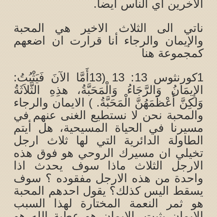
الاخرين اي الناس ايضا.
ناتي الى الثلاث الاخير هي المحبة
والإيمان والرجاء أنا قرارت ان اضعهم
كمجموعة هنا
1كورنثوس 13: 13 (13أَمَّا الآنَ فَيَثْبُتُ:
الإِيمَانُ وَالرَّجَاءُ وَالْمَحَبَّةُ، هذِهِ الثَّلاَثَةُ
وَلكِنَّ أَعْظَمَهُنَّ الْمَحَبَّةُ. ) الايمان والرجاء
والمحبة نحن لا نستطيع الغنى عنهم في
مسيرنا في الحياة المسيحية، هل أيتم
الطاولة الدائرية التي لها ثلاث ارجل
تخيلي ان مسيرك الروحي هو فوق هذه
الارجل الثلاث ماذا سوف يحدث اذا
واحدة من هذه الارجل مفقوده ؟ سوف
يسقط اليس كذلك؟ يقول احدهم المحبة
هو ثمر النعمة المختارة لهذا السبب
الإيمان يثبت، الإيمان هو عطية الله هو