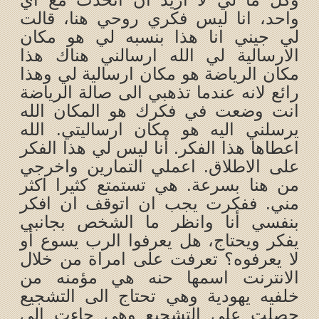
واحد، انا ليس فكري روحي هنا، قالت
لي جيني انا هذا بنسبه لي هو مكان
الارسالية لي الله ارسالني هناك هذا
مكان الرياضة هو مكان ارسالية لي وهذا
رائع لانه عندما تذهبي الى صالة الرياضة
انت وضعت في فكرك هو المكان الله
يرسلني اليه هو مكان ارساليتي. الله
اعطاها هذا الفكر. أنا ليس لي هذا الفكر
على الاطلاق. اعملي التمارين واخرجي
من هنا بسرعة. هي تستمتع كثيرا اكثر
مني. ففكرت يجب ان اتوقف ان افكر
بنفسي أنا وانظر ما الشخص بجانبي
يفكر ويحتاج، هل يعرفوا الرب يسوع أو
لا يعرفوه؟ تعرفت على امراة من خلال
الانترنت اسمها حنه هي مؤمنه من
خلفيه يهودية وهي تحتاج الى التشجيع
حصلت على التشجيع وهي جاءت الى