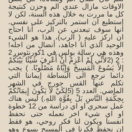
الاوقات مازال عندي الم وحزن كنتيجة
كل ما مررت به خلال هذه السنة، لكن لا
استطيع ان استمر بالتركيز على نفسي.
أنها سوف تبعدني عن الرب، أنا احتاج
ان اركز عليه ( الرب)، هذا هو الشيء
الوحيد الذي أنا اجاهد، أنضال من اجله!
وهذه هي رسالة بولس في 1كورنثوس 2
: 2 (2لأَنِّي لَمْ أَعْزِمْ أَنْ أَعْرِفَ شَيْئًا بَيْنَكُمْ
إلاَّ يَسُوعَ الْمَسِيحَ وَإِيَّاهُ مَصْلُوبًا. ) يجب
دائما نرجع الى البساطة إيماننا التي
تكلم عنها القس جورج في الشهر
الماضي. العدد 5 (5لِكَيْ لاَ يَكُونَ إِيمَانُكُمْ
بِحِكْمَةِ النَّاسِ بَلْ بِقُوَّةِ اللهِ.) ليس هناك
عمل سحري او اي دراسة من 12 خطوة
او اي شيء اخر نعمله حتى نحفظ
انفسنا ويكون لنا فكر روحي، هو فقط
ان نحفظ فكرنا في المسيح يسوع وهو