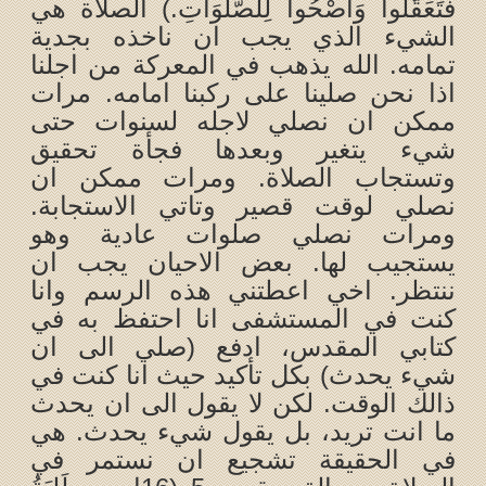
فَتَعَقَّلُوا وَاصْحُوا لِلصَّلَوَاتِ.) الصلاة هي
الشيء الذي يجب ان ناخذه بجدية
تمامه. الله يذهب في المعركة من اجلنا
اذا نحن صلينا على ركبنا امامه. مرات
ممكن ان نصلي لاجله لسنوات حتى
شيء يتغير وبعدها فجأة تحقيق
وتستجاب الصلاة. ومرات ممكن ان
نصلي لوقت قصير وتاتي الاستجابة.
ومرات نصلي صلوات عادية وهو
يستجيب لها. بعض الاحيان يجب ان
ننتظر. اخي اعطتني هذه الرسم وانا
كنت في المستشفى انا احتفظ به في
كتابي المقدس، ادفع (صلي الى ان
شيء يحدث) بكل تأكيد حيث انا كنت في
ذالك الوقت. لكن لا يقول الى ان يحدث
ما انت تريد، بل يقول شيء يحدث. هي
في الحقيقة تشجيع ان نستمر في