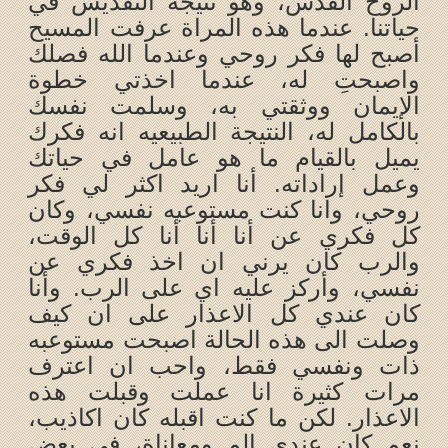
الروح القدس، وهو نتيجة التقديس في
حياتنا. عندما هذه المراة عرفت المسيح
أصبح لها فكر روحي وعندما الله فصلك
واصبحتِ له، عندما اخذتي خطوة
الإيمان ووثقتي به، وسلمت نفسك
بالكامل له، النتيجة الطبيعيه انه فكرك
يميل بالقيام ما هو عامل في حياتك
وعمل إراداته. أنا اريد اكثر لي فكر
روحي، وانا كنت مستوعبه نفسي، وكان
كل فكري عن أنا أنا أنا كل الوقت،
والرب كان يرني ان اخذ فكري عن
نفسي، وأركز عليه اي على الرب. وأنا
كان عندي كل الاعذار على ان كيف
وصلت الى هذه الحالة اصبحت مستوعبه
ذات ونفسي فقط، واحب ان اعترف
مرات كثيرة انا عملت وقبلت هذه
الاعذار. لكن ما كنت اقبله كان اكاذيب،
نعم كان عندي الم ومعاناة، في بعض