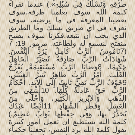
طُرُقِهِ وَنَسْلُكَ فِي سُبُلِهِ».) عندما نقراء
كلمة الله سوف يعلمنا طرقه،سوف
يعطينا المعرفة في ما يرضيه، سوف
نعرف في اي طريق نسلك وما الطريق
الذي يجب ان نتبعه.فكرنا سوف يصبح
منفتح لنسمع له ولطاعته. مزمور 19: 7
(7نَامُوسُ الرَّبِّ كَامِلٌ يَرُدُّ النَّفْسَ.
شَهَادَاتُ الرَّبِّ صَادِقَةٌ تُصَيِّرُ الْجَاهِلَ
حَكِيمًا. 8وَصَايَا الرَّبِّ مُسْتَقِيمَةٌ تُفَرِّحُ
الْقَلْبَ. أَمْرُ الرَّبِّ طَاهِرٌ يُنِيرُ الْعَيْنَيْنِ.
9خَوْفُ الرَّبِّ نَقِيٌّ ثَابِتٌ إِلَى الأَبَدِ. أَحْكَامُ
الرَّبِّ حَقٌّ عَادِلَةٌ كُلُّهَا. 10أَشْهَى مِنَ
الذَّهَبِ وَالإِبْرِيزِ الْكَثِيرِ، وَأَحْلَى مِنَ
الْعَسَلِ وَقَطْرِ الشِّهَادِ. 11أَيْضًا عَبْدُكَ
يُحَذَّرُ بِهَا، وَفِي حِفْظِهَا ثَوَابٌ عَظِيمٌ.)
كلمة الله تستطيع ان تعمل امور كثيرة
تقول كلمة الله يرد النفس، تجعلنا حكماء