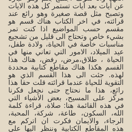
عن أيات بعد ايات تستمر كل هذه الايات
وتصبح مثل قصة صغيرة وهو رائع عند
قرائته، في اخر الكتاب هناك قسم هو
مقسم حسب المواضيع اذا كنت تمر
بشيء خاص وتحتاج الى قليل من تشجيع
مناسبات خاصة في الحياة، ولادة طفل،
عيد الميلاد، الامور التي تعاني منها في
الحياة ، طلاق،مرض، رفض، هناك هذا
القسم هكذا هناك مقاطع كتابية محددة
لهذه. جئت الى هذا القسم الذي هو
التقوية للحياة عندما قرائته قلت حقا هذا
رائع، هذا ما نحتاج حتى نجعل فكرنا
مركز على المسيح، بعض الأشياء التي
في هذه القائمة هنا: صلاة، قراءة كلمة
الله، السكون، طاعة، شركة، المحبة،
الرجاء، والايمان فكرت ان اتركم مع
هذه المقاطع الكتابية وننظر اليها على