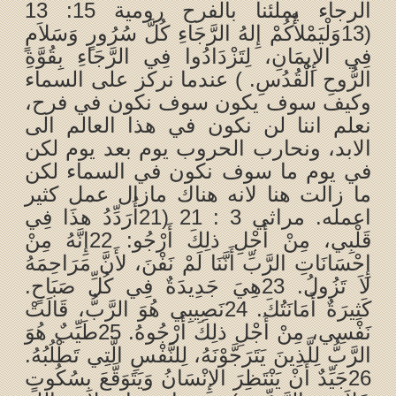
الرجاء يملئنا بالفرح رومية 15: 13
(13وَلْيَمْلأْكُمْ إِلهُ الرَّجَاءِ كُلَّ سُرُورٍ وَسَلاَمٍ
فِي الإِيمَانِ، لِتَزْدَادُوا فِي الرَّجَاءِ بِقُوَّةِ
الرُّوحِ الْقُدُسِ. ) عندما نركز على السماء
وكيف سوف يكون سوف نكون في فرح،
نعلم اننا لن نكون في هذا العالم الى
الابد، ونحارب الحروب يوم بعد يوم لكن
في يوم ما سوف نكون في السماء لكن
ما زالت هنا لانه هناك مازال عمل كثير
اعمله. مراثي 3 : 21 (21أُرَدِّدُ هذَا فِي
قَلْبِي، مِنْ أَجْلِ ذلِكَ أَرْجُو: 22إِنَّهُ مِنْ
إِحْسَانَاتِ الرَّبِّ أَنَّنَا لَمْ نَفْنَ، لأَنَّ مَرَاحِمَهُ
لاَ تَزُولُ. 23هِيَ جَدِيدَةٌ فِي كُلِّ صَبَاحٍ.
كَثِيرَةٌ أَمَانَتُكَ. 24نَصِيبِي هُوَ الرَّبُّ، قَالَتْ
نَفْسِي، مِنْ أَجْلِ ذلِكَ أَرْجُوهُ. 25طَيِّبٌ هُوَ
الرَّبُّ لِلَّذِينَ يَتَرَجَّوْنَهُ، لِلنَّفْسِ الَّتِي تَطْلُبُهُ.
26جَيِّدٌ أَنْ يَنْتَظِرَ الإِنْسَانُ وَيَتَوَقَّعَ بِسُكُوتٍ