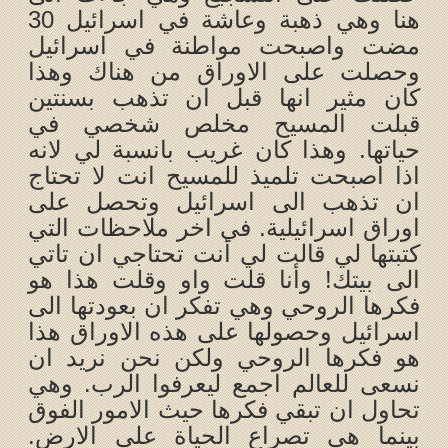
هنا وهي ذهبة وعاشة في اسرائيل 30
مضت واصبحت مواطنة في اسرائيل
وحصلت على الاوراق من هناك وهذا
كان مثير انها قبل ان تذهب بسنتين
قبلت المسيح مخلص شخصي في
حياتها. وهذا كان غريب بانسبة لي لانه
اذا اصبحت تلميذ للمسيح انت لا تحتاج
ان تذهب الى اسرائيل وتحصل على
اوراق اسرائيلية. في اخر ملاحظات التي
كتبتها لي قالت لي أنت تحتاجي ان تاتي
الى بيتك! وأنا قلت واو وقلت هذا هو
فكرها الروحي وهي تفكر ان بعودتها الى
اسرائيل وحصولها على هذه الاوراق هذا
هو فكرها الروحي ولكن نحن نريد ان
نسعى للعالم اجمع ليعرفوا الرب. وهي
تحاول ان تبقي فكرها حيث الامور الفوق
بينما هي تصراع الحياة على الارض.