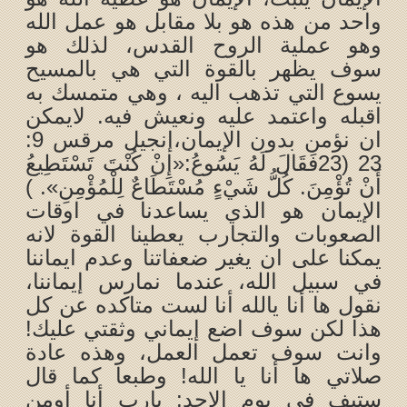
واحد من هذه هو بلا مقابل هو عمل الله
وهو عملية الروح القدس، لذلك هو
سوف يظهر بالقوة التي هي بالمسيح
يسوع التي تذهب اليه ، وهي متمسك به
اقبله واعتمد عليه ونعيش فيه. لايمكن
ان نؤمن بدون الإيمان،إنجيل مرقس 9:
23 (23فَقَالَ لَهُ يَسُوعُ:«إِنْ كُنْتَ تَسْتَطِيعُ
أَنْ تُؤْمِنَ. كُلُّ شَيْءٍ مُسْتَطَاعٌ لِلْمُؤْمِنِ». )
الإيمان هو الذي يساعدنا في اوقات
الصعوبات والتجارب يعطينا القوة لانه
يمكنا على ان يغير ضعفاتنا وعدم ايماننا
في سبيل الله، عندما نمارس إيماننا،
نقول ها أنا يالله أنا لست متاكده عن كل
هذا لكن سوف اضع إيماني وثقتي عليك!
وانت سوف تعمل العمل، وهذه عادة
صلاتي ها أنا يا الله! وطبعا كما قال
ستيف في يوم الاحد: يارب أنا أومن