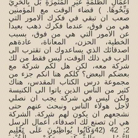
أَعْمَالِ الظُّلْمَةِ غَيْرِ الْمُثْمِرَةِ بَلْ بِالْحَرِيِّ
وَبِّخُوهَا. ) قضاء الوقت مع المؤمنين
صعب ان تبقي في فكرك الامور التي
هي من فوق، عندما فكرك ذهب بعيدا
عن الامور التي هي من فوق، بسبب
الخطية، الحزن، المعاناة، عادةهم
اصدقائك الذي يساعدوك ان تقترب الى
الرب في ذلك الوقت، ليس فقط من لك
شركة معه، لكن هل لكم شركة مع
بعضكم البعض؟ كلكم هنا انكم جزء من
مجموعة درس الكتاب المقدس، هناك
كثير من الناس الذين ياتوا الى الكنيسة
ولكن ليس في شركة يجب ان نصلي
لاجل هولاء الناس ونبحث عنهم حتى
نشجعهم ان يكون لهم شركة. الشركة
هي ان تصنع لك اصدقاء، أعمال الرسل
2: 42 (42وَكَانُوا يُواظِبُونَ عَلَى تَعْلِيمِ
الرُّسُلِ، وَالشَّرِكَةِ، وَكَسْرِ الْخُبْزِ،