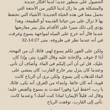
الحصول على منظور جديد؛ لدينا أفكار جديدة.
والمشكلة هي ما زال لدينا الكثير من الأمتعة التي
نحمل معنا في هذه الحياة الجديدة؛ الأشياء التي نحتفظ
بها لا تزال على من حياتنا القديمة أو الطبيعة، وهذا
يؤدي إلى ذلك سيرا على الأقدام مثل بيتر معارضها
عندما قال أنه خرج على المياه لمواجهة يسوع وغرقت
في أنه عندما نظر في ظروفه. متى 14:27-32
ولكن على الفور تكلم يسوع لهم، قائلا، أن من البهجة،
أنا! لا خوف. والإجابة عليه وقال اللورد بيتر، وإذا كان
عليك، قل لي أن أتى إليكم في الماء. وأضاف أن تأتي.
وعندما كان ينزل بيتر خارج القارب، كان يمشي على
الماء للذهاب إلى يسوع. ولكن نرى أن الرياح كانت
قوية، أنه كان خائفا. وابتداء من الغرق، أنه بكى، قائلا،
يا رب، احفظ لي! وفورا امتدت يد يسوع والقبض عليه؛
وقال له، قليلاً الإيمان! لماذا كنت أشك؟ وعندما كانت
تأتي إلى القارب، توقفت الرياح.