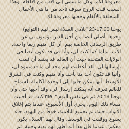
معروفة لكم. وكل ما ينتمي إلى الأب من الألغام. وهذا
السبب قلت الروح سوف تأخذ من ما هي الأعمال
المتعلقة بالألغام وجعلها معروفة لك.
يوحنا 17:20-23 "بلادي الصلاة ليس لهم (التوابع)
وحدها. أصلي أيضا من أجل الذين يؤمنون بي عن
طريق الرسائل الخاصة بهم، أن كل منهم ربما واحدة.
الأب، تماما كما كنت لي، وأنا في قد تكون أيضا في
الولايات المتحدة حيث أن العالم قد يعتقد أن قمت
بإرسالها لي. لقد أعطيت لهم مجد أن ما قدمتموه لي،
وأنها قد تكون أحد منا بأحد. وأنا منهم وكنت في الشرق
الأوسط. أنها يمكن جلبها إلى الوحدة الكاملة للسماح
للعالم تعرف أنه يمكنك إرسال لي، وقد أحبها حتى وأن
كنت قد أحببت me. " يوحنا 20:19 ثم في نفس اليوم
مساء ذلك اليوم، يجري أول الأسبوع، عندما يتم إغلاق
الأبواب حيث تم تجميع التلاميذ، خوفاً من اليهود، جاء
يسوع ووقفت في الوسط، وقال لهم "السلام يكون
معكم". عندما قال هذا أنه أظهر لهم يديه وجنبة. ثم