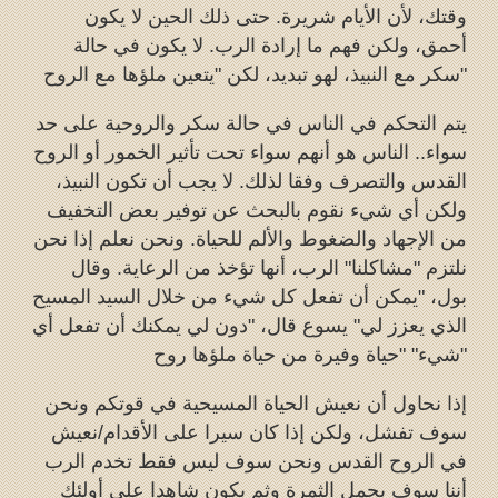
وقتك، لأن الأيام شريرة. حتى ذلك الحين لا يكون
أحمق، ولكن فهم ما إرادة الرب. لا يكون في حالة
سكر مع النبيذ، لهو تبديد، لكن "يتعين ملؤها مع الروح"
يتم التحكم في الناس في حالة سكر والروحية على حد
سواء.. الناس هو أنهم سواء تحت تأثير الخمور أو الروح
القدس والتصرف وفقا لذلك. لا يجب أن تكون النبيذ،
ولكن أي شيء نقوم بالبحث عن توفير بعض التخفيف
من الإجهاد والضغوط والألم للحياة. ونحن نعلم إذا نحن
نلتزم "مشاكلنا" الرب، أنها تؤخذ من الرعاية. وقال
بول، "يمكن أن تفعل كل شيء من خلال السيد المسيح
الذي يعزز لي" يسوع قال، "دون لي يمكنك أن تفعل أي
شيء" "حياة وفيرة من حياة ملؤها روح"
إذا نحاول أن نعيش الحياة المسيحية في قوتكم ونحن
سوف تفشل، ولكن إذا كان سيرا على الأقدام/نعيش
في الروح القدس ونحن سوف ليس فقط تخدم الرب
أننا سوف يحمل الثمرة وثم يكون شاهدا على أولئك