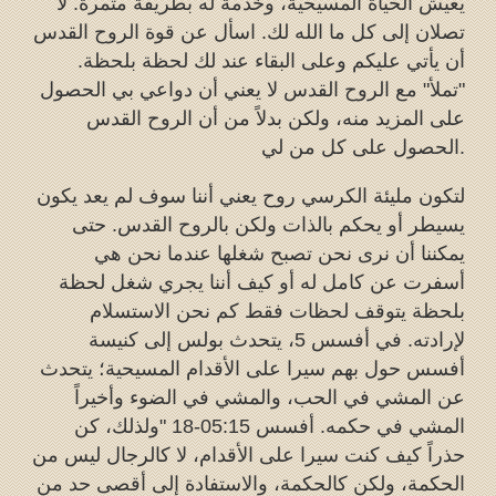
يعيش الحياة المسيحية، وخدمة له بطريقة مثمرة. لا
تصلان إلى كل ما الله لك. اسأل عن قوة الروح القدس
أن يأتي عليكم وعلى البقاء عند لك لحظة بلحظة.
"تملأ" مع الروح القدس لا يعني أن دواعي بي الحصول
على المزيد منه، ولكن بدلاً من أن الروح القدس
الحصول على كل من لي.
لتكون مليئة الكرسي روح يعني أننا سوف لم يعد يكون
يسيطر أو يحكم بالذات ولكن بالروح القدس. حتى
يمكننا أن نرى نحن تصبح شغلها عندما نحن هي
أسفرت عن كامل له أو كيف أننا يجري شغل لحظة
بلحظة يتوقف لحظات فقط كم نحن الاستسلام
لإرادته. في أفسس 5، يتحدث بولس إلى كنيسة
أفسس حول بهم سيرا على الأقدام المسيحية؛ يتحدث
عن المشي في الحب، والمشي في الضوء وأخيراً
المشي في حكمه. أفسس 05:15-18 "ولذلك، كن
حذراً كيف كنت سيرا على الأقدام، لا كالرجال ليس من
الحكمة، ولكن كالحكمة، والاستفادة إلى أقصى حد من