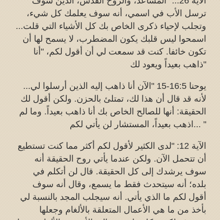
الآية 26... "المساعد، والروح القدس، الذين سوف
ترسل الأب في اسمي، أنه سوف يعلمك كل شيء،
وتجلب لإحياء ذكرى الخاص بك كل الأشياء التي قلت...
اسمحوا ليس قلبك يكون المضطرب، لا يسمح لها أن
تكون خائفا. كنت قد سمعت لي أن أقول لكم، "أنا
ذاهب بعيداً ويعود لك"
يوحنا 16:5-15 "الآن أنا ذاهب إليه الذين أرسلوا لي...
لأنه قد قال أن هذا لك، تمتلئ بالحزن. ولكن أقول لك
الحقيقة: أنها للصالح الخاص بك أنا ذاهب بعيداً. وما لم
اذهب بعيداً، المستشار لن يأتي لكم... "
الآية 12: "لدى الكثير لأقول لكم أكثر مما كنت تستطيع
أن تتحمل الآن. ولكن عندما يأتي روح الحقيقة أنه
سوف يرشدك إلى كل الحقيقة. قال لن أتكلم في
بلده؛ أنه سيتحدث فقط ما يسمع، وقال أنه سوف
أقول لكم ما الذي يأتي. أنه سيجلب المجد بالنسبة لي
بأخذ من ما هي الأعمال المتعلقة بالألغام وجعلها