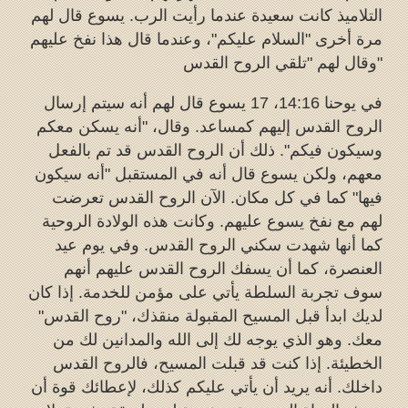
التلاميذ كانت سعيدة عندما رأيت الرب. يسوع قال لهم
مرة أخرى "السلام عليكم"، وعندما قال هذا نفخ عليهم
وقال لهم "تلقي الروح القدس"
في يوحنا 14:16، 17 يسوع قال لهم أنه سيتم إرسال
الروح القدس إليهم كمساعد. وقال، "أنه يسكن معكم
وسيكون فيكم". ذلك أن الروح القدس قد تم بالفعل
معهم، ولكن يسوع قال أنه في المستقبل "أنه سيكون
فيها" كما في كل مكان. الآن الروح القدس تعرضت
لهم مع نفخ يسوع عليهم. وكانت هذه الولادة الروحية
كما أنها شهدت سكني الروح القدس. وفي يوم عيد
العنصرة، كما أن يسفك الروح القدس عليهم أنهم
سوف تجربة السلطة يأتي على مؤمن للخدمة. إذا كان
لديك ابدأ قبل المسيح المقبولة منقذك، "روح القدس"
معك. وهو الذي يوجه لك إلى الله والمدانين لك من
الخطيئة. إذا كنت قد قبلت المسيح، فالروح القدس
داخلك. أنه يريد أن يأتي عليكم كذلك، لإعطائك قوة أن