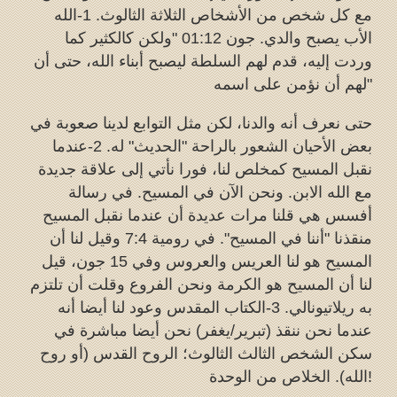
مع كل شخص من الأشخاص الثلاثة الثالوث. 1-الله
الأب يصبح والدي. جون 01:12 "ولكن كالكثير كما
وردت إليه، قدم لهم السلطة ليصبح أبناء الله، حتى أن
لهم أن نؤمن على اسمه"
حتى نعرف أنه والدنا، لكن مثل التوابع لدينا صعوبة في
بعض الأحيان الشعور بالراحة "الحديث" له. 2-عندما
نقبل المسيح كمخلص لنا، فورا نأتي إلى علاقة جديدة
مع الله الابن. ونحن الآن في المسيح. في رسالة
أفسس هي قلنا مرات عديدة أن عندما نقبل المسيح
منقذنا "أننا في المسيح". في رومية 7:4 وقيل لنا أن
المسيح هو لنا العريس والعروس وفي 15 جون، قيل
لنا أن المسيح هو الكرمة ونحن الفروع وقلت أن تلتزم
به ريلاتيونالي. 3-الكتاب المقدس وعود لنا أيضا أنه
عندما نحن ننقذ (تبرير/يغفر) نحن أيضا مباشرة في
سكن الشخص الثالث الثالوث؛ الروح القدس (أو روح
الله). الخلاص من الوحدة!