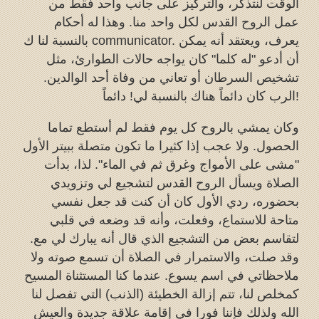
الوقت لنتذكر، والتركيز على جانب واحد فقط من
عمل الروح القدس لكل واحد منا. وهذا له أحكام
بالنسبة لنا ك communicator. يعرف، ويعتقد أنه يمكن
أن أدعو "له كلما" كان يواجه حالات الطوارئ، مثل
تشخيص السرطان أو تعاني من وفاة أحد الوالدين.
الرب كان دائماً هناك بالنسبة لي! دائماً!
وكان يمشي بالروح كل يوم فقط لم أستطع تماما
الحصول. ولا عجب إذا كثيرا ما تكون متصلة ببيتر الأول
"مشى على الأمواج وغرق ثم في الماء". لذا، بدأت
الصلاة ويسأل الروح القدس لتشجيع لي وتزويدي
بحضوره، ردي الأول كان أن كنت قد جعل نفسي
متاحة للاستماع، وفعلت، وأنه قد وضعه في قلبي
لتقاسم بعض من التشجيع الذي قال أنه يبارك لي مع.
وقد صلت، والاستمرار في الصلاة أن تسمع صوته ولا
ملاحظاتي في اسم يسوع. عندما كنا المستثناة المسيح
كمخلص لنا، تتم إزالة الخطيئة (الذنب) التي تفصل لنا
الله ولذلك فإننا فورا في إقامة علاقة جديدة والعيش