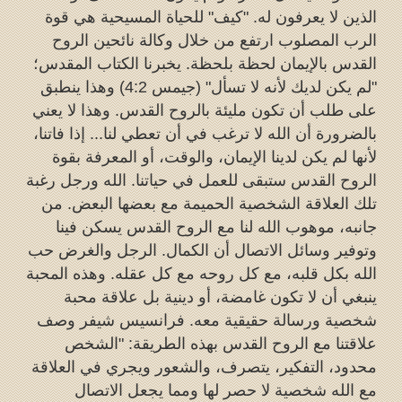
الذين لا يعرفون له. "كيف" للحياة المسيحية هي قوة
الرب المصلوب ارتفع من خلال وكالة نائحين الروح
القدس بالإيمان لحظة بلحظة. يخبرنا الكتاب المقدس؛
"لم يكن لديك لأنه لا تسأل" (جيمس 4:2) وهذا ينطبق
على طلب أن تكون مليئة بالروح القدس. وهذا لا يعني
بالضرورة أن الله لا ترغب في أن تعطي لنا... إذا فاتنا،
لأنها لم يكن لدينا الإيمان، والوقت، أو المعرفة بقوة
الروح القدس ستبقى للعمل في حياتنا. الله ورجل رغبة
تلك العلاقة الشخصية الحميمة مع بعضها البعض. من
جانبه، موهوب الله لنا مع الروح القدس يسكن فينا
وتوفير وسائل الاتصال أن الكمال. الرجل والغرض حب
الله بكل قلبه، مع كل روحه مع كل عقله. وهذه المحبة
ينبغي أن لا تكون غامضة، أو دينية بل علاقة محبة
شخصية ورسالة حقيقية معه. فرانسيس شيفر وصف
علاقتنا مع الروح القدس بهذه الطريقة: "الشخص
محدود، التفكير، يتصرف، والشعور ويجري في العلاقة
مع الله شخصية لا حصر لها ومما يجعل الاتصال