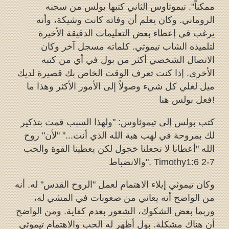
ممكناً". تيموثاوس الثاني كتبها بولس من سجنه
الروماني. وكان يعلم أن وفاته كانت وشيكة، وأنه
يرغب في إعطاء بعض التعليمات الدقيقة الأخيرة
لتلميذه الشاب تيموثي. كلماته مسجل آخر وكان
الاتصال الشخصي أكثر من بول في أي من كتبه
الأخرى. إذا كنت تعرف الوقت الخاص بك قصيرة لديك
ميل لغلي كل شيء وصولاً إلى الأمور الأكثر وهذا ما
فعل بولس هنا!
كتب بولس إلى تيموثاوس: "ولهذا السبب قمت بتذكير
لك بمروحة في لهب هبة الله الذي أنت..." "لأن" روح
الله "أعطانا لا تجعلنا خجول لكن يعطينا القوة والحب
والانضباط". Timothy1:6 2-7
وكان تيموثي إيلاء الاهتمام لعمل "الروح القدس" له. أنه
من الواضح أنه يعاني من صعوبات في المشي له،
وربما بعض الشكوك، الشعور بعدم كفاية. ومن الواضح
أن هناك مشكلة. بول أظهر له الحب والاهتمام تيموثي