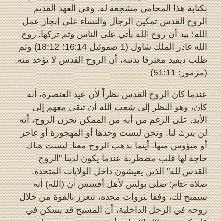
بكتابة هذا المحامي مشجعة له. وفي العهد القديم
الروح القدس تمكين الرجال والنساء على إنجاز عمل
الله؛ بيد أن روح الله يأتي على الناس وثم تركها. روح
الله غادر الملك شاول (1 صموئيل 16:14؛ 18:12) وثم
طلب ديفيد معترفا بذنبه، أن الروح القدس لا يؤخذ منه.
(مزمور: 51:11)
عندما كان الروح القدس نظراً لأن عيد العنصرة، أنه
كان، وهو النظر إلى شعب الله أن تبقى معهم إلى
الأبد. على الرغم من أنه من الممكن نحزن الروح، أنه
لن يترك لنا. ونحن ليست وحدها أو المهجورة أو عاجز
أو ميؤوس منها. أينما نذهب الروح معنا. ليست هناك
حاجة لها قلب مضطربة عندما يكون لدينا "الروح
القدس لله" الذين يعيشون داخل الولايات المتحدة.
صلاة ختام: صلى بولس لأهل أفسس أن (الله) أنه
سيمنح لك، وفقا لثروات مجده، تتعزز بالقوة من خلال
روحه في الرجل الداخلية، أن المسيح قد يسكن في