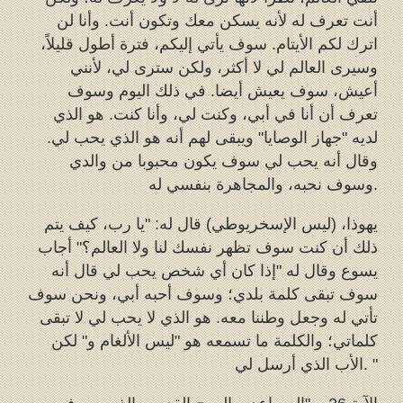
أنت تعرف له لأنه يسكن معك وتكون أنت. وأنا لن
اترك لكم الأيتام. سوف يأتي إليكم، فترة أطول قليلاً،
وسيرى العالم لي لا أكثر، ولكن سترى لي، لأنني
أعيش، سوف يعيش أيضا. في ذلك اليوم وسوف
تعرف أن أنا في أبي، وكنت لي، وأنا كنت. هو الذي
لديه "جهاز الوصايا" ويبقى لهم أنه هو الذي يحب لي.
وقال أنه يحب لي سوف يكون محبوبا من والدي
وسوف نحبه، والمجاهرة بنفسي له.
يهوذا، (ليس الإسخريوطي) قال له: "يا رب، كيف يتم
ذلك أن كنت سوف تظهر نفسك لنا ولا العالم؟" أجاب
يسوع وقال له "إذا كان أي شخص يحب لي قال أنه
سوف تبقى كلمة بلدي؛ وسوف أحبه أبي، ونحن سوف
تأتي له وجعل وطننا معه. هو الذي لا يحب لي لا تبقى
كلماتي؛ والكلمة ما تسمعه هو "ليس الألغام و" لكن
الأب الذي أرسل لي. "