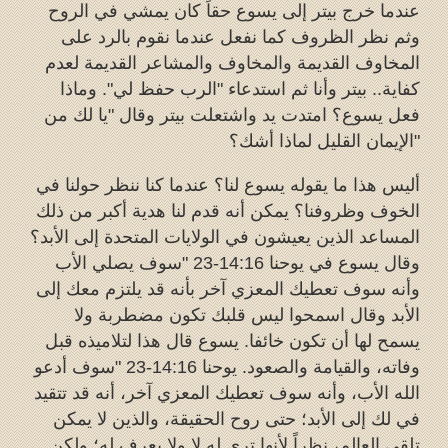
عندما خرج بيتر إلى يسوع حقاً كان يمشي في الروح
وثم نظر الظروف كما نفعل عندما نقوم بالرد على
المخاوف القديمة والمخاوف والمشاعر القديمة لعدم
كفاية.. بيتر وأنا ثم استدعاء "الرب حفظ لي". وماذا
فعل يسوع؟ امتدت يد واشتعلت بيتر وقال "يا لك من
الإيمان القليل لماذا أشك؟"
أليس هذا ما يقوله يسوع لنا؟ عندما كنا ننظر حولنا في
الخوف وظروفنا؟ يمكن أنه قدم لنا هدية أكبر من ذلك
المساعد الذين يعيشون في الولايات المتحدة إلى الأبد؟
وقال يسوع في يوحنا 14:16-23 "سوف يصلي الأب
وأنه سوف تعطيك المعزي آخر بأنه قد يلتزم معك إلى
الأبد وقال اسمحوا ليس قلبك تكون مضطربة ولا
يسمح لها أن تكون خائفا. يسوع قال هذا لتلاميذه قبل
وفاته، والقيامة والصعود. يوحنا 14:16-23 "سوف أدعو
الله الأب، وأنه سوف تعطيك المعزي آخر، أنه قد تتقيد
في لك إلى الأبد؛ حتى روح الحقيقة، والذين لا يمكن
تلقي العالم، نظراً لأنها ترى له لا ولا يعرف له؛ ولكن