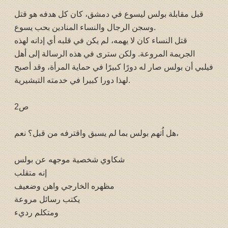
قبل مقابلة بولس ليسوع في دمشق، كان كل هدفه هو قتل
وسجن الرجال والنساء المنادين بحب يسوع.
قتل النساء كان لا يهمه، لم يكن في قلبه أي إدانه لهذه
الجريمة المروعة. ولكن سترى في هذه الرسالة إلى أهل
فيلبي أن بولس صار له دورًا كبيرًا في حماية المرأة، وقد أصبح
لهذا دورا كبيرا في خدمته التبشيرية.
ص2
هل اُتهم بولس بما لم يسبق واقترفه من قبل؟ نعم،
شكاوي شخصية موجهه عن بولس
إنه متقلب
مظهره الخارجي واهن وضعيف
يكتب رسائل مروعة
ومتكلم رديء