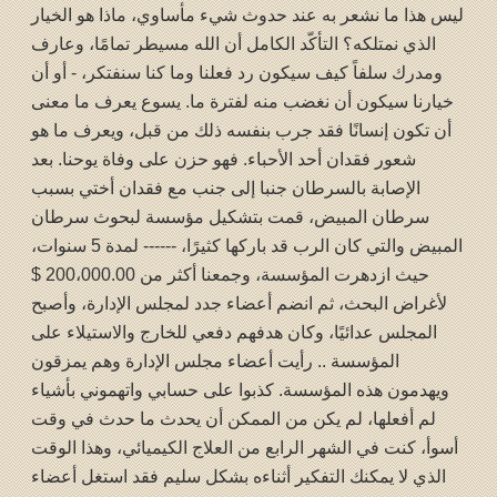
ليس هذا ما نشعر به عند حدوث شيء مأساوي، ماذا هو الخيار
الذي نمتلكه؟ التأكّد الكامل أن الله مسيطر تمامًا، وعارف
ومدرك سلفاً كيف سيكون رد فعلنا وما كنا سنفتكر، - أو أن
خيارنا سيكون أن نغضب منه لفترة ما. يسوع يعرف ما معنى
أن تكون إنسانًا فقد جرب بنفسه ذلك من قبل، ويعرف ما هو
شعور فقدان أحد الأحباء. فهو حزن على وفاة يوحنا. بعد
الإصابة بالسرطان جنبا إلى جنب مع فقدان أختي بسبب
سرطان المبيض، قمت بتشكيل مؤسسة لبحوث سرطان
المبيض والتي كان الرب قد باركها كثيرًا، ------ لمدة 5 سنوات،
حيث ازدهرت المؤسسة، وجمعنا أكثر من 200،000.00 $
لأغراض البحث، ثم انضم أعضاء جدد لمجلس الإدارة، وأصبح
المجلس عدائيًا، وكان هدفهم دفعي للخارج والاستيلاء على
المؤسسة .. رأيت أعضاء مجلس الإدارة وهم يمزقون
ويهدمون هذه المؤسسة. كذبوا على حسابي واتهموني بأشياء
لم أفعلها، لم يكن من الممكن أن يحدث ما حدث في وقت
أسوأ، كنت في الشهر الرابع من العلاج الكيميائي، وهذا الوقت
الذي لا يمكنك التفكير أثناءه بشكل سليم فقد استغل أعضاء