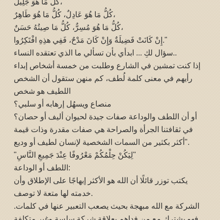
كُلُّ مَا هُوَ جَلِيلٌ،
كُلُّ مَا هُوَ عَادِلٌ، كُلُّ مَا هُوَ طَاهِرٌ،
كُلُّ مَا هُوَ مُسِرٌّ، كُلُّ مَا صِيتُهُ حَسَنٌ،
إِنْ كَانَتْ فَضِيلَةٌ وَإِنْ كَانَ مَدْحٌ، فَفِي هذِهِ افْتَكِرُوا."
سؤال لكِ ... ابدأي بأن تسألي ما الذي تعتقده النساء..
إذا كنت تمشين في الشارع وطلبت من خمسة أشخاص إبداء
رأيهم في معنى كلمة لُطف، كم منهن ستقول أن الشخص
اللطيف هو شخص
منصاع ويسهُل إرهابه أو سلبي؟
أو أن اللطف والوداعة صفات جيدة لحيوان أليف أو حصان؟
في ثقافتنا الجرأة والصراحة هي صفات مقدرة وذات قيمة
أكثر بكثير من السمات الشخصية لإنسان لطيف أو وديع".
"لِيَكُنْ حِلْمُكُمْ مَعْرُوفًا عِنْدَ جَمِيعِ النَّاسِ"
اللطف أو الوداعة:
يكتب توزر قائلًا أن الله هو الأكثر إبهاجًا على الإطلاق وأن
خدمته لها متعة لا توصف.
الشركة مع الله مبهجة بحيث يصعب التعبير عنها في كلمات.
فهو يشترك مع من فداهم بعلاقة شركة سلسة وغير متكلفة