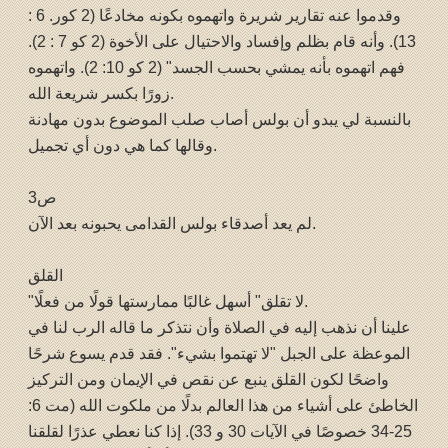
وقدموا عنه تقارير شريرة واتهموه بكونه مخادعًا (2 كور. 6 :
13). وأنه قام بظلم وإفساد والاحتيال على الأخوة (2 كو 7 : 2).
فهم اتهموه بأنه يمشي بحسب الجسد" (2 كو 10: 2). واتهموه
زورًا بكسر شريعة الله.
بالنسبة لي يبدو أن بولس أصاب صلب الموضوع بدون مهادنة
وقالها كما هي دون أي تجميل.
ص3
لم يعد أصدقاء بولس القدامى يحبونه بعد الآن.
القلق
"لا تقلق" أسهل غالبًا ممارستها قولًا من فعلًا.
علينا أن نذهب إليه في الصلاة وأن نتذكر ما قاله الرب لنا في
الموعظة على الجبل "لا تهتموا بشيء". فقد قدم يسوع شرحًا
واضحًا لكون القلق ينبع عن نقص في الإيمان ومن التركيز
الخاطئ على أشياء من هذا العالم بدلًا من ملكوت الله (مت 6:
25-34 خصوصًا في الآيات 30 و 33). إذا كنا نعطي عذرًا لقلقنا