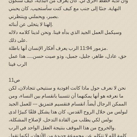
وأن لديه خطط أخرى لي. كان يعرف من البداية، كيف ستكون
النهاية. جنبًا إلى جنب مع كيف كنت سأستجيب. كان يحبني
بصبر، ويحملني وينتظرني.
إلهنا لا يتخلى عن أبنائه.
وسيكمل العمل الجيد الذي بدأه فينا. ونحن لدينا كلامه دلاله
على ذلك.
مزمور 11:94 الرب يعرف أفكار الإنسان أنها باطلة.
حق، عادل، طاهر، جليل، جميل، وذو صيت حسن..... هذا عمل
الرب فينا
ص11
نحن لا نعرف حول ماذا كانت افودية و سنتيخي تتجادلان، لكن
ما نعرفه هو أنها يمكنهما أن تتسببا بانقسام بين النساء، ومن
الممكن الرجال أيضاً. انقسام فتقسيم فتمزيق --- للعمل الجيد
لبولس من خلال الروح القدس، كان هذا يشكل قلقًا كبيرًا لدى
بولس لكي يطلب من القادة التدخل، لإصلاح المشكلة،
والخروج من هذا الموقف بنتيجة العقل الواحد في الرب.
كلمة الله لا تتكلم عن مجموعة جديدة من الأذهان، لكنها تقول