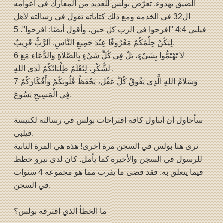
الضيق بهدوء. تعرّض بولس للعديد من المعارك في أعوامه
ال32 في الخدمه ومع ذلك كتاباته تقول في رسالته لأهل
فيلبي 4:4 "افرحوا في الرب كل حين، وأقول أيضًا: افرحوا". 5
لِيَكُنْ حِلْمُكُمْ مَعْرُوفًا عِنْدَ جَمِيعِ النَّاسِ. اَلرَّبُّ قَرِيبٌ.
6 لاَ تَهْتَمُّوا بِشَيْءٍ، بَلْ فِي كُلِّ شَيْءٍ بِالصَّلاَةِ وَالدُّعَاءِ مَعَ
الشُّكْرِ، لِتُعْلَمْ طِلْبَاتُكُمْ لَدَى اللهِ.
7 وَسَلاَمُ اللهِ الَّذِي يَفُوقُ كُلَّ عَقْل، يَحْفَظُ قُلُوبَكُمْ وَأَفْكَارَكُمْ
فِي الْمَسِيحِ يَسُوعَ.
سأحاول أن أتناول كافة اقتراحات بولس في رسالته لكنيسة
فيلبي.
نرى هنا بولس في السجن مرة أخرى! هذه هي المرة الثانية
للرسول في السجن والأخيرة كما يأمل. كان لدى نيرو خطط
فيما يتعلق به. فقد قضى ما يقرب مما هو مجموعه 4 سنوات
في السجن.
ما الخطأ الذي اقترفه بولس؟