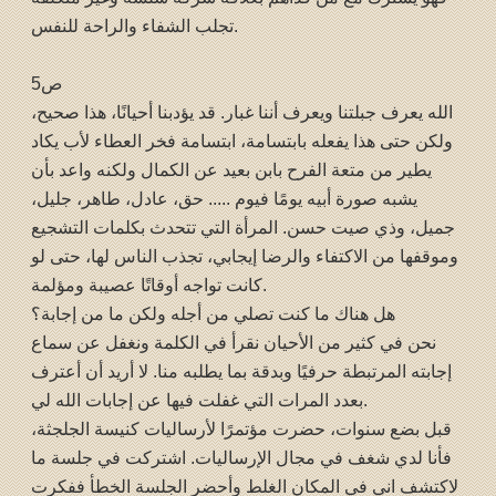
تجلب الشفاء والراحة للنفس.
ص5
الله يعرف جبلتنا ويعرف أننا غبار. قد يؤدبنا أحيانًا، هذا صحيح،
ولكن حتى هذا يفعله بابتسامة، ابتسامة فخر العطاء لأب يكاد
يطير من متعة الفرح بابن بعيد عن الكمال ولكنه واعد بأن
يشبه صورة أبيه يومًا فيوم ..... حق، عادل، طاهر، جليل،
جميل، وذي صيت حسن. المرأة التي تتحدث بكلمات التشجيع
وموقفها من الاكتفاء والرضا إيجابي، تجذب الناس لها، حتى لو
كانت تواجه أوقاتًا عصيبة ومؤلمة.
هل هناك ما كنت تصلي من أجله ولكن ما من إجابة؟
نحن في كثير من الأحيان نقرأ في الكلمة ونغفل عن سماع
إجابته المرتبطة حرفيًا وبدقة بما يطلبه منا. لا أريد أن أعترف
بعدد المرات التي غفلت فيها عن إجابات الله لي.
قبل بضع سنوات، حضرت مؤتمرًا لأرساليات كنيسة الجلجثة،
فأنا لدي شغف في مجال الإرساليات. اشتركت في جلسة ما
لاكتشف اني في المكان الغلط وأحضر الجلسة الخطأ ففكرت