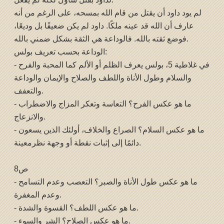
لم يود داود أن يقتل من قام الله بمسحه، على الرغم من أنه
عارف أن الله قد عينه ملكًا. داود لم يكن ضعيفًا بل وديعًا،
فوضع ثقته بالله. فالوداعة هي الثقة بشكل ضمني بالله.
الوداعة بحسب تعريف بولس:
- في غلاطية 5، بولس يعرف الظلم أو الألم كما المحبة والفرح
والسلام وطول الأناة واللطف والصلاح والإيمان والوداعة
والتعفف.
- ما هو عكس الفرح؟ التعاسة وتعكر المزاج والاضطراب
والانزعاج.
- ما هو عكس السلام؟ الصراع والخلاف، أولئك الذين يسعون
دائمًا إلى إثبات نقطة أو وجهة نظرمعينة.
ص8
- ما هو عكس طول الأناة والصبر؟ التعصب وعدم التسامح
وعدم المغفرة.
- ما هو عكس اللطف؟ القسوة والشدة.
- ما هو عكس الصلاح؟ الشر والسوء.