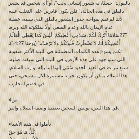
بالقول: "حسنًا،انه شعور إنساني بحت"، أو"أي شخص قد يشعر
بالقلق في هذه الحالة،" فلن نكون قادرين على التغلب عليه
لأننا لم نقم بمواجه جذور الشعور بالقلق الذي سببه، خطية
عدم الإيمان بالله وعدم السعي أولًا لملكوته الله وبره.
"27سَلاَمًا أَتْرُكُ لَكُمْ. سَلاَمِي أُعْطِيكُمْ. لَيْسَ كَمَا يُعْطِي الْعَالَمُ
أُعْطِيكُمْ أَنَا. لاَ تَضْطَرِبْ قُلُوبُكُمْ وَلاَ تَرْهَبْ." (يوحنا 14:27).
تكلم يسوع هذه الكلمات المطمئنة في الليلة الأكثر صعوبة
التي ستواجهه على هذه الأرض، في الليلة التي سبقت صلبه.
سبع مرات في العهد الجديد سُمّي إلهنا إما بإله أو رب السلام.
هذا السلام يمكن أن يكون تجربة مستمرة لكل مسيحي، حتى
في خضم التجارب.
ص4
في هذا النص، بولس السجين يعطينا وصفة السلام والبر.
تأملوا في هذه الأشياء
كُلُّ مَا هُوَ حَقٌ،