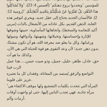
للمؤمنين "وتجددوا بروح ذهنكم" (أفسس 4: 23)، "وَلاَ تُشَاكِلُوا
هذَا الدَّهْرَ، بَلْ تَغَيَّرُوا عَنْ شَكْلِكُمْ بِتَجْدِيدِ أَذْهَانِكُمْ، "(رومية 12:
2). فالأنسان الجديد يحتاج إلى عقل جديد، ويجري لتوفير هذه
الغاية. الذهن القديم، بكل عاداته من الأنشغال بالذات (مربي
أكيد للتعاسة والسخط)، واتجاهاتها المأساوية، حنينها وشوقها
للإثارة وإحساستها، وتخيلاتها، وشهيتها، وأذواقها، وميولها
ورغباتها، وكل ما يعلو ضد معرفة الله، هو أن تكون مشتتًا،
بدون ذهن جديد؛ لأن وعد التقوى هو قوة للحياة التي هي الآن،
وكذلك ما هو آت.
حق، عادل، طاهر، جليل، جميل، وذو صيت حسن..... هذا عمل
الرب فينا
التواضع والرفق يُستمد من المعاناة، وفقدان كل ما نعتبره
عزيز على قلوبنا.
"المرأة التي تتحدث بكلمات التشجيع ولها موقف الاكتفاء هي
مرأة جاذبة. فهي تجذب الناس إليها، حتى لو واجهت أوقات
أزمات وألم.