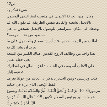
ص12
شيء نفكر به .....
وكان أمين الخزنة الإثيوبي في منصب استراتيجي للوصول
بالإنجيل لشعبه والقادة. بنفس الطريقة، قد يكون الله قد
وضعك في مكان استراتيجي للوصول بالإنجيل لشخص ما. هل
تستفيد من هذه الفرصة؟
اطلب من الروح القدس فتح أذنيك لسماع والحصول على ما
يريد أن يشاركك به،
هذا واحد من وظائف الروح القدس، هناك الكثير من المتعة
في جعله يعمل.
على الأغلب أنه يقف في الخلف شاعرًا بالملل في انتظارك
لتدعوه إليك.
كتب ويرسبي - ومن الجدير بالذكر أن العالم من حولنا يعرف
فقط الإنجيل الذي يراه في حياتنا.
مزمور85: 10 الرَّحْمَةُ وَالْحَقُّ الْتَقَيَا. الْبِرُّ وَالسَّلاَمُ تَلاَثَمَا. ويسوع
هو ملك البر ورئيس السلام. تكوين 15: 1 قال الله: أَنَا تُرْسٌ
لَكَ. أَجْرُكَ كَثِيرٌ جِدًّا