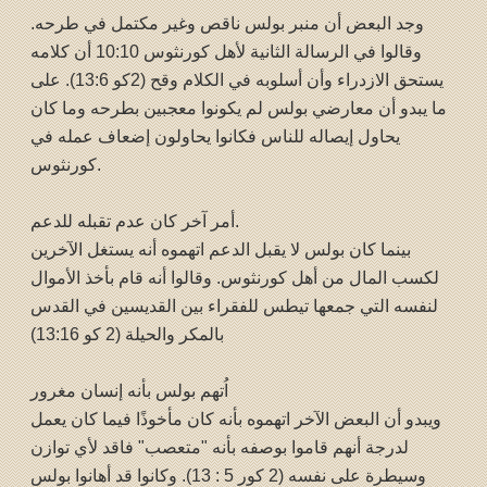
وجد البعض أن منبر بولس ناقص وغير مكتمل في طرحه.
وقالوا في الرسالة الثانية لأهل كورنثوس 10:10 أن كلامه
يستحق الازدراء وأن أسلوبه في الكلام وقح (2كو 13:6). على
ما يبدو أن معارضي بولس لم يكونوا معجبين بطرحه وما كان
يحاول إيصاله للناس فكانوا يحاولون إضعاف عمله في
كورنثوس.
أمر آخر كان عدم تقبله للدعم.
بينما كان بولس لا يقبل الدعم اتهموه أنه يستغل الآخرين
لكسب المال من أهل كورنثوس. وقالوا أنه قام بأخذ الأموال
لنفسه التي جمعها تيطس للفقراء بين القديسين في القدس
بالمكر والحيلة (2 كو 13:16)
اُتهم بولس بأنه إنسان مغرور
ويبدو أن البعض الآخر اتهموه بأنه كان مأخوذًا فيما كان يعمل
لدرجة أنهم قاموا بوصفه بأنه "متعصب" فاقد لأي توازن
وسيطرة على نفسه (2 كور 5 : 13). وكانوا قد أهانوا بولس