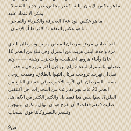
- ما هو عكس الإيمان والثقة؟ غير مخلص، غير جدير بالثقة، لا
يمكن الاعتماد عليه.
- ما هو عكس الوداعة؟ العجرفة والكبرياء والتفاخر.
- ما هو عكس التعفف؟ الإفراط أو الإدمان.
لقد أصابني مرض سرطان المبيض مرتين وسرطان الثدي
مرة واحدة، ابنتي هربت من المنزل وهي تبلغ من العمر 16
عامًا وأثناء هروبها اختطفت، واحتجزت رهينة -------- وتم
اغتصابها باستمرار لمدة 3 أيام من قبل أكثر من رجل واحد، ---
قبل أن تهرب. تزوجت مرتان انتهوا بالطلاق، وفقدت زوجي
بسبب السرطان. في الآونة الأخيرة توفي حفيدي البالغ من
العمر 23 عاما بجرعة زائدة من المخدرات. هل اكتنفني
القلق؟، نعم! ليس هذا فقط بل والكثير الكثير من الألم. هل
صليت؟ نعم فعلت !! أن نفرح هو أن نتهلل ونكون مبتهجين
ونشعر بالنصروكأننا فوق السحاب.
ص9