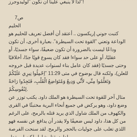
لذا لا ينبغي علينا أن نكون "لوليدوجرز"!
ص7
الحليم
كتبت جوني إريكسون .. أعتقد أن أفضل تعريف للحليم هو
الوداعة وتعني "القوة تحت السيطرة". بعبارة أخرى، أن تكون
وداعًا ليست بالضرورة أن تكون ضعيفًا، سواء جسديًا، أو
عقليًا، أو على حد سواء! فقد كان يسوع قويًا جدًا، أخلاقيًا
وحتى جسديًا (فقد كان عامل بناء لسنوات عديدة قبل خروجه
للعلن)، ولكنه قال بوضوح في متى 11:29 "اِحْمِلُوا نِيرِي عَلَيْكُمْ
وَتَعَلَّمُوا مِنِّي، لأَنِّي وَدِيعٌ وَمُتَوَاضِعُ الْقَلْبِ، فَتَجِدُوا رَاحَةً
لِنُفُوسِكُمْ.
مثال آخر للقوة تحت السيطرة هو الملك داود. يكتب توزر عن
وضع داود، وهو يركض في جميع أنحاء البرية مختبئًا في القرى
والكهوف من الملك شاول الذي يريد قتله بالرمح، على الرغم
من كل هذا، داود ليس ضعيفًا ولا يقدر أن يدافع عن نفسه فهو
اللذي تغلب على جوليات بالحجر والرمح. لقد سنحت الفرصة
لداود بقتل شاول لكنه لم يفعل.