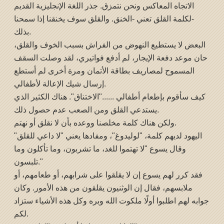
الاتجاه المعاكس ونحن نتمزق. جذر اللغة الإنجليزية القديم
-لكلمة القلق تعني -الخنق. والقلق سوف يخنقنا إذا سمحنا
بذلك.
البعض لا يستطيع النهوض من الفراش بسبب الخوف والقلق،
حان موعد دفعة الإيجار، لم أدفع فواتيري، لقد وصلت السقف
المسموح لمصاريف بطاقة الأتمان ومرة أخرى لم أستطع
إرسال شيك الإعالة لأطفالي.
كيف سأقوم بإطعام أطفالي ......"الاختناق". هناك الكثير الذي
يستدعي القلق ومن الصعب عدم حصول ذلك.
ولكن هناك كلمة مخلصنا ووعده بأن لا نقلق أو نهتم.
اليهود لديهم كلمة، "لوليدوغ"، ومفادها يعني "لا داعي للقلق"
وقال يسوع "لا تهتموا للغد، ما تشربون، وما تأكلون وما
تلبسون."
فقد كرر لهم يسوع إن لا يقلقوا على شرابهم، أو طعامهم، أو
ملابسهم، فقال إن الوثنيون يقلقون من هذه الأمور. وكان
جوابه لهم اطلبوا أولًا ملكوت الله وبره وكل هذه الأشياء ستزاد
لكم.