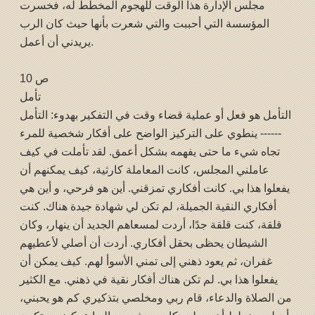
مجلس الإدارة هذا الوقت للهجوم المخطط له، فخسرت
المؤسسة التي أحببت والتي شعرت بأنها حيث كان الرب
يريدني أن أعمل.
ص 10
تأمل
التأمل هو فعل أو عملية قضاء وقت في التفكير بهدوء: التأمل
------ ينطوي على التركيز الواضح على أفكار شخصية للمرء
تجاه شيء ما حتى يفهمه بشكل أعمق. لقد تأملت في كيف
عاملني المجلس، كانت المعاملة كارثية، كيف يمكنهم أن
يفعلوا هذا بي. كانت أفكاري تمزقني. أين هو فرحي، و أين هي
أفكاري النقية الجميلة، لم تكن لي شهادة جيدة هناك. كنت
قلقة، كنت قلقة جدًا، أردت لمسعاهم الجديد أن ينهار، وكان
الشيطان يحظى بحقل أفكاري. أردت أن أصلي لأعطيهم
غفران، ثم يعود ذهني إلى تمني الأسوأ لهم. كيف يمكن أن
يفعلوا هذا بي. لم تكن هناك أفكار نقية في ذهني. مع الكثير
من الصلاة والدعاء، قام ربي ومخلصي بتذكيري كم هو يحبني،