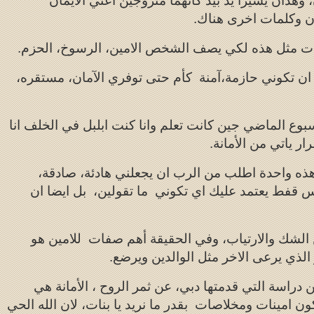
، وهذان يسيرا يد بيد كانهما متزوجين اعني الايمان
مان وكلمات اخرى هناك.
ت مثل هذه لكي يصف الشخص الامين، الرسوخ، الحزم.
 تكوني حازمة،آمنة كأم حتى توفري الآمان، مستقره،
بوع الماضي جين كانت تعلم وانا كنت ابلبل في الخلف انا
ر ياتي من الأمانة.
 هذه واحدة اطلب من الرب ان يجعلني هادئة، صادقة،
يس قفط يعتمد عليك اي تكوني ما تقولين، بل ايضا ان
الشك والارتياب، وفي الحقيقة أهم صفات للامين هو
ذي يرعى الاخر مثل الوالدين ويرضع.
 دراسة التي قدمتها دبي، عن ثمر الروح ، الأمانة هي
 امينات ومخلاصات بقدر ما نريد يا بنات، لان الله الحي