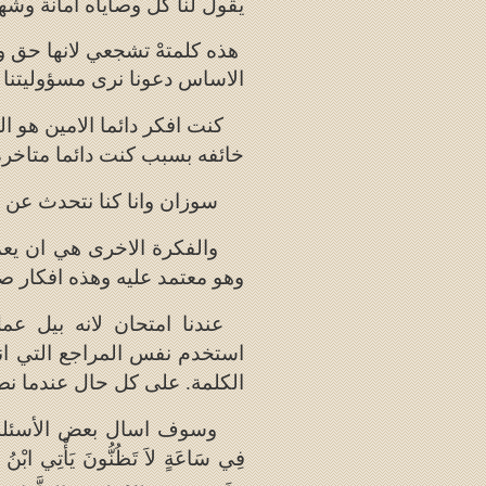
يقول لنا كل وصاياه أمانة وشه
هذه كلمتهْ تشجعي لانها حق و
الاساس دعونا نرى مسؤوليتنا ف
كنت افكر دائما الامين هو 
خائفه بسبب كنت دائما متاخرة
سوزان وانا كنا نتحدث عن ه
والفكرة الاخرى هي ان يعم
وهو معتمد عليه وهذه افكار ص
عندنا امتحان لانه بيل 
استخدم نفس المراجع التي ان
الكلمة. على كل حال عندما 
وسوف اسال بعض الأسئلة من
فِي سَاعَةٍ لاَ تَظُنُّونَ يَأْتِي ابْنُ ا