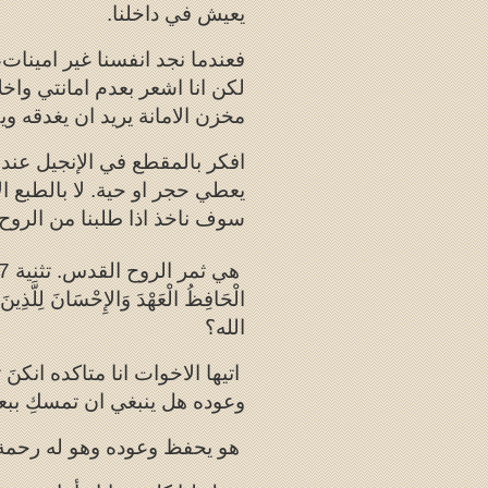
يعيش في داخلنا.
فعندما نجد انفسنا غير امينات، 
لكن انا اشعر بعدم امانتي واخل
مخزن الامانة يريد ان يغدقه وي
افكر بالمقطع في الإنجيل عندم
يعطي حجر او حية. لا بالطبع ا
سوف ناخذ اذا طلبنا من الروح 
هي ثمر الروح القدس. تثنية 7: 9 تقول لنا (
الْحَافِظُ الْعَهْدَ وَالإِحْسَانَ لِلَّذِين
الله؟
اتيها الاخوات انا متاكده انكنَ 
وعوده هل ينبغي ان تمسكِ بب
هو يحفظ وعوده وهو له رحمة لكِ مزم