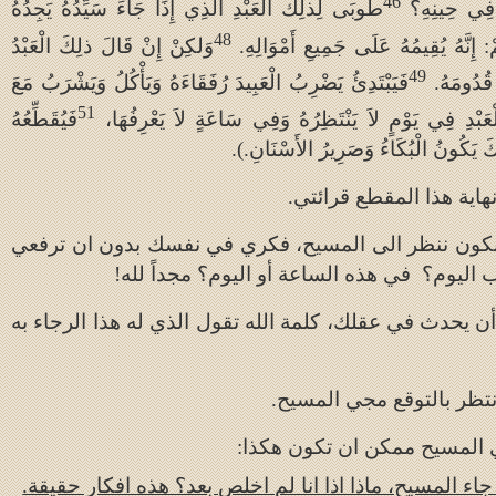
46
َ فِي حِينِهِ؟
طُوبَى لِذلِكَ الْعَبْدِ الَّذِي إِذَا جَاءَ سَيِّدُهُ يَجِدُهُ
48
ْ: إِنَّهُ يُقِيمُهُ عَلَى جَمِيعِ أَمْوَالِهِ.
وَلكِنْ إِنْ قَالَ ذلِكَ الْعَبْدُ
49
 قُدُومَهُ.
فَيَبْتَدِئُ يَضْرِبُ الْعَبِيدَ رُفَقَاءَهُ وَيَأْكُلُ وَيَشْرَبُ مَعَ
51
ْعَبْدِ فِي يَوْمٍ لاَ يَنْتَظِرُهُ وَفِي سَاعَةٍ لاَ يَعْرِفُهَا،
فَيُقَطِّعُهُ
اكَ يَكُونُ الْبُكَاءُ وَصَرِيرُ الأَسْنَانِ.).
هاية هذا المقطع قرائتي.
نكون ننظر الى المسيح، فكري في نفسك بدون ان ترفعي
 اليوم؟ في هذه الساعة أو اليوم؟ مجداً لله!
ن يحدث في عقلك، كلمة الله تقول الذي له هذا الرجاء به
تظر بالتوقع مجي المسيح.
ي المسيح ممكن ان تكون هكذا:
ء المسيح، ماذا اذا انا لم اخلص بعد؟ هذه افكار حقيقة.