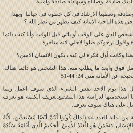
ادتك صادقة. وصاياه وشهادته صادقة وامنية.
صادقة وتعطينا الارشاد في كل خطوة في حياتنا وبهذا
ي هذه الناحية الأمانة كيف تظهر من نظر الله ؟
الشخص الذي على الوقت أو ياتي قبل الوقت وأنا كنت دائما
 واقول ارجوكم صلوا لاجلي لانه متاخرة.
ذا وكانت أول فكرة لي كيف يكون الانسان الامين؟
ل فوق وابعد ما يطلب منه. هذا الشخص هو دائما هناك،
حيحة عن الأمانة متى
24: 44-51
عمل هذا يوم الاحد نفس الشيء الذي سوف اعمل ربما
ا استخدمتها لدراسة هذا المقطع.تعريف الكلمة هو تعرف
نصل على هناك سوف تعرف.
 بداية العدد 44
(
لِذلِكَ كُونُوا أَنْتُمْ أَيْضًا مُسْتَعِدِّينَ، لأَنَّهُ
لإِنْسَانِ
فَمَنْ هُوَ الْعَبْدُ الأَمِينُ الْحَكِيمُ الَّذِي أَقَامَهُ سَيِّدُهُ
. 45