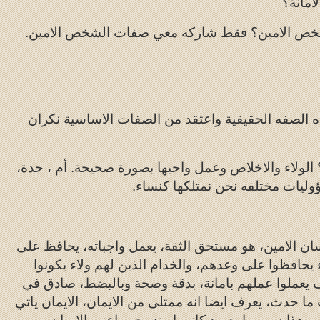
امانة؟
شخص الامين؟ فقط شاركه معي صفات الشخص الامين.
ه الصفه الحقيقية واعتقد من الصفات الاساسية نكران
؟ الولاء والاخلاص وعمل واجبها بصورة صحيحة. أم ، جدة،
ليات مختلفه نحن نمتلكها كنساء.
ن الامين، هو مستحق الثقة، يعمل واجباته، يحافظ على
اء يحافظوا على وعدهم، والخدام الذين لهم ولاء يكونوا
ف يعملوا عملهم بامانة، بدقة وصحة وبالبضط، صادق في
حدث، يعرف ايضا انه ممتلى من الايمان، الايمان ياتي