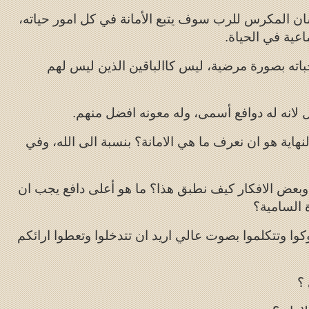
ان المكرس للرب سوف يتبع الأمانة في كل امور حياته،
اعية في الحياة.
باته بصورة مرضية، ليس كاالباقين الذين ليس لهم
انه له دوافع أسمى، وله معونه افضل منهم.
نهاية هو ان نعرف ما هي الامانة؟ بنسبة الى الله، وفي
 وبعض الافكار كيف نطبق هذا؟ ما هو أعلى دافع يجب ان
 السامية؟
وا وتتكلموا بصوت عالي اريد ان تتدخلوا وتعطوا ارائكم
 ؟