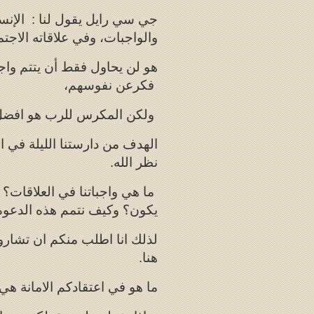
جي سي رايل يقول لنا : الإنس
والواجبات، وفي علاقاته الاجتم
هو لن يحاول فقط أن يتتم واج
فكرعن نفوسهم،
ولكن المكرس للرب هو افضل ل
الهدف من دارستنا الليلة في ال
نظر الله.
ما هي واجباتنا في العلاقات؟
يكون؟ وكيف نتمم هذه الدعوة
لذلك انا اطلب منكم ان تشاروك
هنا.
ما هو في اعتقادكم الامانة هي