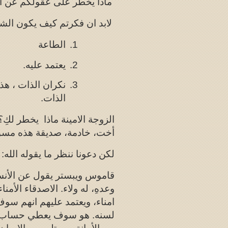
ماذا يخطر على عقولكم عن ال
لابد ان فكرتم كيف يكون ال
1.
الطاعة
2.
يعتمد عليه.
3.
نكران الذات ، هذ
الذات.
الزوجة الامينة ماذا يخطر لكِ
أخت، خادمة، صديقة هذه مسؤو
لكن دعونا ننظر ما يقوله الله:
قاموس ويبستر يقول عن الأنسا
وعدهِ، له ولاء. الاصدقاء الأمن
امناء، ويعتمد عليهم انهم سو
لسنه. هو سوف يعطي حساب ما 