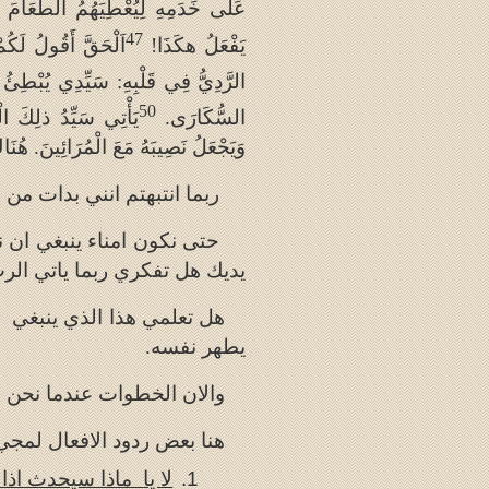
عَلَى خَدَمِهِ لِيُعْطِيَهُمُ الطَّعَام
47
يَفْعَلُ هكَذَا!
اَلْحَقَّ أَقُولُ لَكُم
الرَّدِيُّ فِي قَلْبِهِ: سَيِّدِي يُبْطِئُ
50
السُّكَارَى.
يَأْتِي سَيِّدُ ذلِكَ ال
وَيَجْعَلُ نَصِيبَهُ مَعَ الْمُرَائِينَ. هُنَ
ربما انتبهتم انني بدات من ن
حتى نكون امناء ينبغي ان 
يديك هل تفكري ربما ياتي الرب
هل تعلمي هذا الذي ينبغي أ
يطهر نفسه.
والان الخطوات عندما نحن ن
هنا بعض ردود الافعال لمج
1.
لا يا
ماذا سيحدث اذا جا