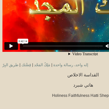
إله واحد، رسالة واحدة
|
مَلِكُ المَجْد
|
قِصَّتك
|
طريق البِرّ
القداسة الاخلاص
هاتي شبرد
Holiness Faithfulness
Hatti Shep