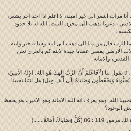
أنا مرات اشعر اني غير امينة، لا اعلم اذا احد اخر يشعر،
اصي ، دعونا نذهب الى مخزن البيت، الله له بلا حدود
كسبه .
ا الرب قال من منا الى ذهب الى ابيه وساله خبز وابيه
لاب الارضي يعطي عطايا جيدة لابنه كم بالحري نحن
القدس، والامانة.
9
فَاعْلَمْ أَنَّ الرَّبَّ إِلهَكَ هُوَ اللهُ، الإِلهُ الأَمِينُ،
َ يُحِبُّونَهُ وَيَحْفَظُونَ وَصَايَاهُ إِلَى أَلْفِ جِيل
) هل انتنا تحببنا
تحببنا الله، وهو يعرف انه الله الامانة وهو الامين، هو يحفظ
عض الوعود؟
ور 119 : 86 (
كُلُّ وَصَايَاكَ أَمَانَةٌ.
......)